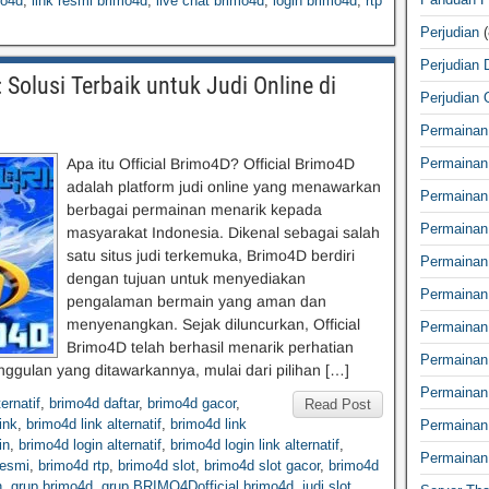
mo4d
,
link resmi brimo4d
,
live chat brimo4d
,
login brimo4d
,
rtp
Perjudian
(
Perjudian 
 Solusi Terbaik untuk Judi Online di
Perjudian 
Permainan
Apa itu Official Brimo4D? Official Brimo4D
Permainan 
adalah platform judi online yang menawarkan
Permainan
berbagai permainan menarik kepada
Permainan
masyarakat Indonesia. Dikenal sebagai salah
satu situs judi terkemuka, Brimo4D berdiri
Permainan 
dengan tujuan untuk menyediakan
Permainan
pengalaman bermain yang aman dan
menyenangkan. Sejak diluncurkan, Official
Permainan 
Brimo4D telah berhasil menarik perhatian
Permainan
gulan yang ditawarkannya, mulai dari pilihan […]
Permainan
ernatif
,
brimo4d daftar
,
brimo4d gacor
,
Read Post
ink
,
brimo4d link alternatif
,
brimo4d link
Permainan 
in
,
brimo4d login alternatif
,
brimo4d login link alternatif
,
Permainan 
resmi
,
brimo4d rtp
,
brimo4d slot
,
brimo4d slot gacor
,
brimo4d
n
,
grup brimo4d
,
grup BRIMO4Dofficial brimo4d
,
judi slot