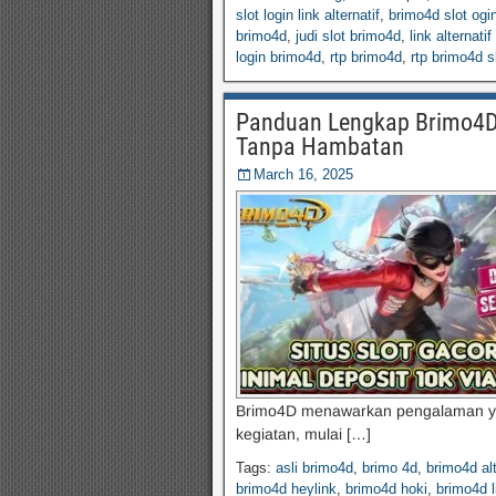
slot login link alternatif
,
brimo4d slot ogi
brimo4d
,
judi slot brimo4d
,
link alternati
login brimo4d
,
rtp brimo4d
,
rtp brimo4d s
Panduan Lengkap Brimo4D 
Tanpa Hambatan
March 16, 2025
Brimo4D menawarkan pengalaman y
kegiatan, mulai […]
Tags:
asli brimo4d
,
brimo 4d
,
brimo4d alt
brimo4d heylink
,
brimo4d hoki
,
brimo4d l