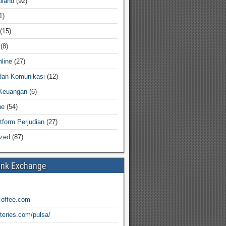
iland
(92)
1)
(15)
(8)
line
(27)
dan Komunikasi
(12)
 Keuangan
(6)
ne
(54)
tform Perjudian
(27)
ized
(87)
Link Exchange
coffee.com
eries.com/pulsa/