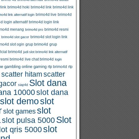
link
brimo4d hoki
brimo4d link
brimo4d link
brimo4d live
brimo4d
mo4d link alternatif login
 login alternatif
brimo4d login link
imo4d menang
brimo4d resmi
brimo4d pro
brimo4d slot login link
brimo4d slot gacor
imo4d slot ogin
grup brimo4d
grup
cial brimo4d
judi slot brimo4d
link alternatif
 resmi brimo4d
live chat brimo4d
login
ne gambling
online gaming
rtp brimo4d
rtp
scatter hitam
scatter
Slot dana
gacor
siap4d
dana 10000
slot dana
slot demo
slot
slot
r
slot games
a
Slot
slot pulsa 5000
slot
lot qris 5000
and