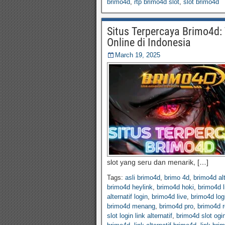
brimo4d
,
rtp brimo4d slot
,
slot brimo4d
Situs Terpercaya Brimo4d:
Online di Indonesia
March 19, 2025
slot yang seru dan menarik, […]
Tags:
asli brimo4d
,
brimo 4d
,
brimo4d alt
brimo4d heylink
,
brimo4d hoki
,
brimo4d l
alternatif login
,
brimo4d live
,
brimo4d log
brimo4d menang
,
brimo4d pro
,
brimo4d 
slot login link alternatif
,
brimo4d slot ogi