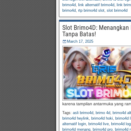
brimo4d
,
link alternatif brimo4d
,
link bri
brimo4d
,
rtp brimo4d slot
,
slot brimo4d
Slot Brimo4D: Menangkan
Tanpa Batas!
March 17, 2025
karena tampilan antarmuka yang r
Tags:
asli brimo4d
,
brimo 4d
,
brimo4d alt
brimo4d heylink
,
brimo4d hoki
,
brimo4d l
alternatif login
,
brimo4d live
,
brimo4d log
brimo4d menang
,
brimo4d pro
,
brimo4d 