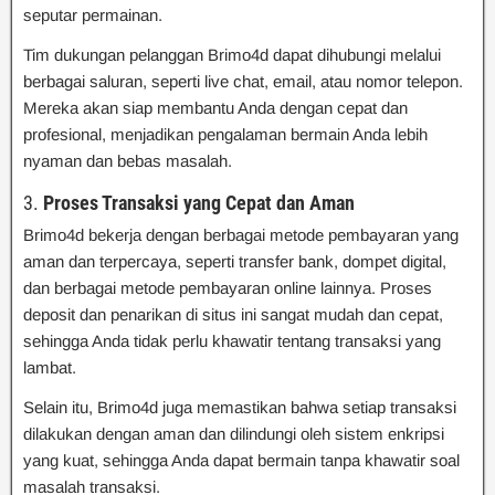
seputar permainan.
Tim dukungan pelanggan Brimo4d dapat dihubungi melalui
berbagai saluran, seperti live chat, email, atau nomor telepon.
Mereka akan siap membantu Anda dengan cepat dan
profesional, menjadikan pengalaman bermain Anda lebih
nyaman dan bebas masalah.
3.
Proses Transaksi yang Cepat dan Aman
Brimo4d bekerja dengan berbagai metode pembayaran yang
aman dan terpercaya, seperti transfer bank, dompet digital,
dan berbagai metode pembayaran online lainnya. Proses
deposit dan penarikan di situs ini sangat mudah dan cepat,
sehingga Anda tidak perlu khawatir tentang transaksi yang
lambat.
Selain itu, Brimo4d juga memastikan bahwa setiap transaksi
dilakukan dengan aman dan dilindungi oleh sistem enkripsi
yang kuat, sehingga Anda dapat bermain tanpa khawatir soal
masalah transaksi.