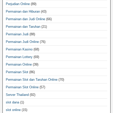
Perjudian Online
(89)
Permainan dan Hiburan
(43)
Permainan dan Judi Online
(66)
Permainan dan Taruhan
(21)
Permainan Judi
(88)
Permainan Judi Online
(76)
Permainan Kasino
(68)
Permainan Lottery
(69)
Permainan Online
(39)
Permainan Slot
(86)
Permainan Slot dan Taruhan Online
(70)
Permainan Slot Online
(57)
Server Thailand
(92)
slot dana
(1)
slot online
(15)