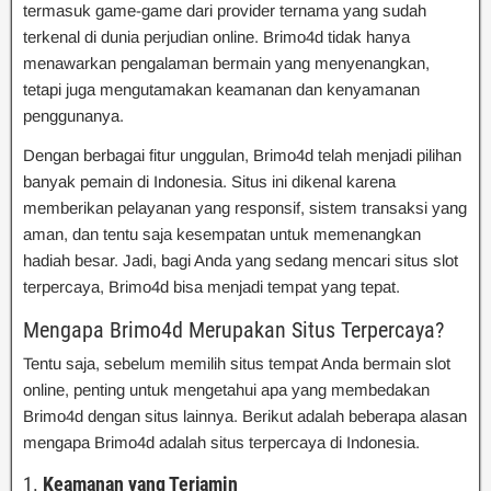
termasuk game-game dari provider ternama yang sudah
terkenal di dunia perjudian online. Brimo4d tidak hanya
menawarkan pengalaman bermain yang menyenangkan,
tetapi juga mengutamakan keamanan dan kenyamanan
penggunanya.
Dengan berbagai fitur unggulan, Brimo4d telah menjadi pilihan
banyak pemain di Indonesia. Situs ini dikenal karena
memberikan pelayanan yang responsif, sistem transaksi yang
aman, dan tentu saja kesempatan untuk memenangkan
hadiah besar. Jadi, bagi Anda yang sedang mencari situs slot
terpercaya, Brimo4d bisa menjadi tempat yang tepat.
Mengapa Brimo4d Merupakan Situs Terpercaya?
Tentu saja, sebelum memilih situs tempat Anda bermain slot
online, penting untuk mengetahui apa yang membedakan
Brimo4d dengan situs lainnya. Berikut adalah beberapa alasan
mengapa Brimo4d adalah situs terpercaya di Indonesia.
1.
Keamanan yang Terjamin