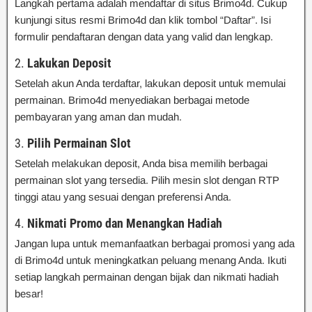
Langkah pertama adalah mendaftar di situs Brimo4d. Cukup
kunjungi situs resmi Brimo4d dan klik tombol “Daftar”. Isi
formulir pendaftaran dengan data yang valid dan lengkap.
2.
Lakukan Deposit
Setelah akun Anda terdaftar, lakukan deposit untuk memulai
permainan. Brimo4d menyediakan berbagai metode
pembayaran yang aman dan mudah.
3.
Pilih Permainan Slot
Setelah melakukan deposit, Anda bisa memilih berbagai
permainan slot yang tersedia. Pilih mesin slot dengan RTP
tinggi atau yang sesuai dengan preferensi Anda.
4.
Nikmati Promo dan Menangkan Hadiah
Jangan lupa untuk memanfaatkan berbagai promosi yang ada
di Brimo4d untuk meningkatkan peluang menang Anda. Ikuti
setiap langkah permainan dengan bijak dan nikmati hadiah
besar!