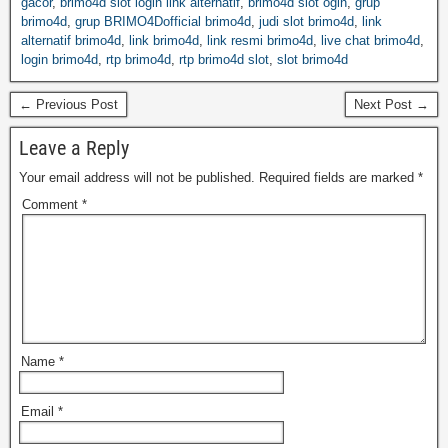
gacor
,
brimo4d slot login link alternatif
,
brimo4d slot ogin
,
grup
brimo4d
,
grup BRIMO4Dofficial brimo4d
,
judi slot brimo4d
,
link
alternatif brimo4d
,
link brimo4d
,
link resmi brimo4d
,
live chat brimo4d
,
login brimo4d
,
rtp brimo4d
,
rtp brimo4d slot
,
slot brimo4d
← Previous Post
Next Post →
Leave a Reply
Your email address will not be published.
Required fields are marked
*
Comment
*
Name
*
Email
*