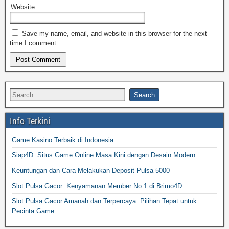
Website
Save my name, email, and website in this browser for the next
time I comment.
Info Terkini
Game Kasino Terbaik di Indonesia
Siap4D: Situs Game Online Masa Kini dengan Desain Modern
Keuntungan dan Cara Melakukan Deposit Pulsa 5000
Slot Pulsa Gacor: Kenyamanan Member No 1 di Brimo4D
Slot Pulsa Gacor Amanah dan Terpercaya: Pilihan Tepat untuk
Pecinta Game