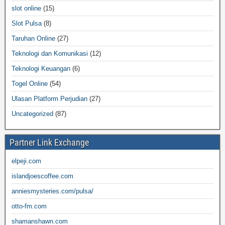
slot online
(15)
Slot Pulsa
(8)
Taruhan Online
(27)
Teknologi dan Komunikasi
(12)
Teknologi Keuangan
(6)
Togel Online
(54)
Ulasan Platform Perjudian
(27)
Uncategorized
(87)
Partner Link Exchange
elpeji.com
islandjoescoffee.com
anniesmysteries.com/pulsa/
otto-fm.com
shamanshawn.com