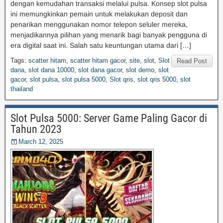
dengan kemudahan transaksi melalui pulsa. Konsep slot pulsa
ini memungkinkan pemain untuk melakukan deposit dan
penarikan menggunakan nomor telepon seluler mereka,
menjadikannya pilihan yang menarik bagi banyak pengguna di
era digital saat ini. Salah satu keuntungan utama dari […]
Tags:
scatter hitam
,
scatter hitam gacor
,
site
,
slot
,
Slot
Read Post
dana
,
slot dana 10000
,
slot dana gacor
,
slot demo
,
slot
gacor
,
slot pulsa
,
slot pulsa 5000
,
Slot qris
,
slot qris 5000
,
slot
thailand
Slot Pulsa 5000: Server Game Paling Gacor di
Tahun 2023
March 12, 2025