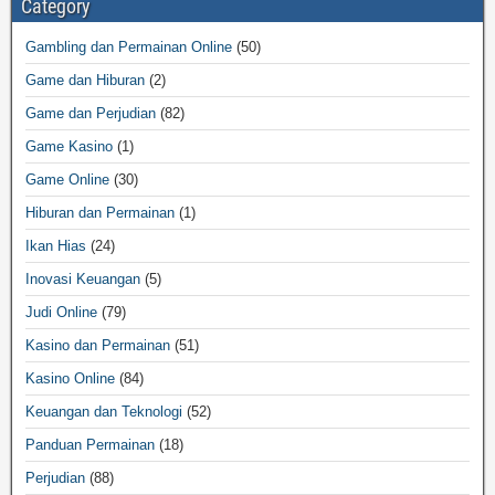
Category
Gambling dan Permainan Online
(50)
Game dan Hiburan
(2)
Game dan Perjudian
(82)
Game Kasino
(1)
Game Online
(30)
Hiburan dan Permainan
(1)
Ikan Hias
(24)
Inovasi Keuangan
(5)
Judi Online
(79)
Kasino dan Permainan
(51)
Kasino Online
(84)
Keuangan dan Teknologi
(52)
Panduan Permainan
(18)
Perjudian
(88)