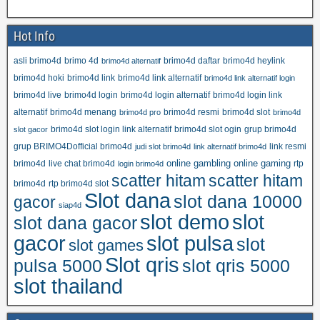
Hot Info
asli brimo4d
brimo 4d
brimo4d daftar
brimo4d heylink
brimo4d alternatif
brimo4d hoki
brimo4d link
brimo4d link alternatif
brimo4d link alternatif login
brimo4d live
brimo4d login
brimo4d login alternatif
brimo4d login link
alternatif
brimo4d menang
brimo4d resmi
brimo4d slot
brimo4d pro
brimo4d
brimo4d slot login link alternatif
brimo4d slot ogin
grup brimo4d
slot gacor
grup BRIMO4Dofficial brimo4d
link resmi
judi slot brimo4d
link alternatif brimo4d
online gambling
online gaming
brimo4d
live chat brimo4d
rtp
login brimo4d
scatter hitam
scatter hitam
brimo4d
rtp brimo4d slot
Slot dana
slot dana 10000
gacor
siap4d
slot demo
slot
slot dana gacor
slot pulsa
gacor
slot
slot games
Slot qris
pulsa 5000
slot qris 5000
slot thailand