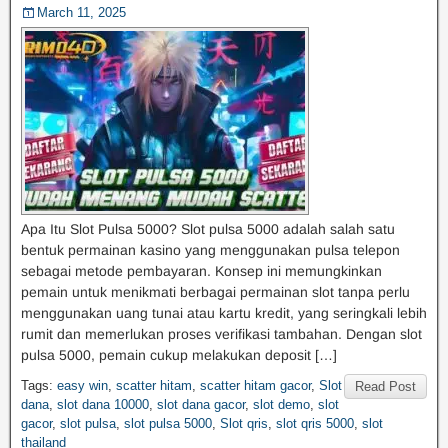
March 11, 2025
Apa Itu Slot Pulsa 5000? Slot pulsa 5000 adalah salah satu
bentuk permainan kasino yang menggunakan pulsa telepon
sebagai metode pembayaran. Konsep ini memungkinkan
pemain untuk menikmati berbagai permainan slot tanpa perlu
menggunakan uang tunai atau kartu kredit, yang seringkali lebih
rumit dan memerlukan proses verifikasi tambahan. Dengan slot
pulsa 5000, pemain cukup melakukan deposit […]
Tags:
easy win
,
scatter hitam
,
scatter hitam gacor
,
Slot
Read Post
dana
,
slot dana 10000
,
slot dana gacor
,
slot demo
,
slot
gacor
,
slot pulsa
,
slot pulsa 5000
,
Slot qris
,
slot qris 5000
,
slot
thailand