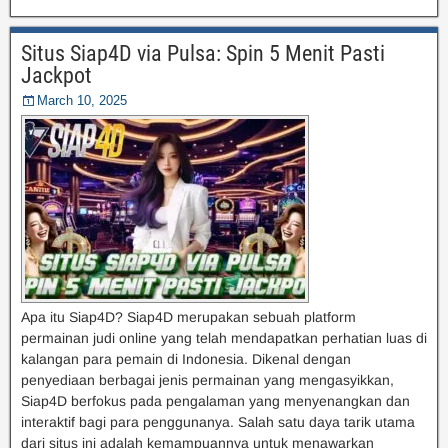
Situs Siap4D via Pulsa: Spin 5 Menit Pasti
Jackpot
March 10, 2025
Apa itu Siap4D? Siap4D merupakan sebuah platform
permainan judi online yang telah mendapatkan perhatian luas di
kalangan para pemain di Indonesia. Dikenal dengan
penyediaan berbagai jenis permainan yang mengasyikkan,
Siap4D berfokus pada pengalaman yang menyenangkan dan
interaktif bagi para penggunanya. Salah satu daya tarik utama
dari situs ini adalah kemampuannya untuk menawarkan