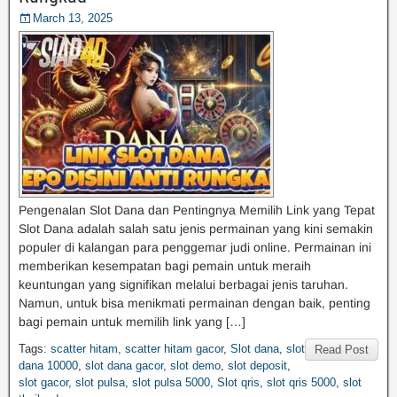
March 13, 2025
Pengenalan Slot Dana dan Pentingnya Memilih Link yang Tepat
Slot Dana adalah salah satu jenis permainan yang kini semakin
populer di kalangan para penggemar judi online. Permainan ini
memberikan kesempatan bagi pemain untuk meraih
keuntungan yang signifikan melalui berbagai jenis taruhan.
Namun, untuk bisa menikmati permainan dengan baik, penting
bagi pemain untuk memilih link yang […]
Tags:
scatter hitam
,
scatter hitam gacor
,
Slot dana
,
slot
Read Post
dana 10000
,
slot dana gacor
,
slot demo
,
slot deposit
,
slot gacor
,
slot pulsa
,
slot pulsa 5000
,
Slot qris
,
slot qris 5000
,
slot