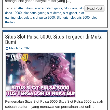
sebagai slot gacor, banyak faktor yang […]
Tags:
scatter hitam
,
scatter hitam gacor
,
Slot dana
,
slot
Read Post
dana 10000
,
slot dana gacor
,
slot demo
,
slot gacor
,
slot
gaming
,
slot pulsa
,
slot pulsa 5000
,
Slot qris
,
slot qris 5000
,
slot
thailand
Situs Slot Pulsa 5000: Situs Tergacor di Muka
Bumi
March 12, 2025
Pengenalan Situs Slot Pulsa 5000 Situs Slot Pulsa 5000 adalah
sebuah platform yang menawarkan permainan slot online