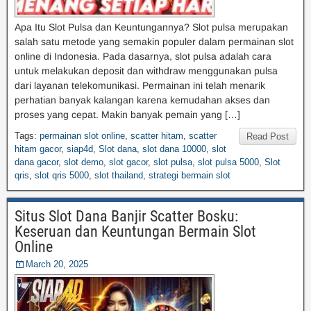
Apa Itu Slot Pulsa dan Keuntungannya? Slot pulsa merupakan
salah satu metode yang semakin populer dalam permainan slot
online di Indonesia. Pada dasarnya, slot pulsa adalah cara
untuk melakukan deposit dan withdraw menggunakan pulsa
dari layanan telekomunikasi. Permainan ini telah menarik
perhatian banyak kalangan karena kemudahan akses dan
proses yang cepat. Makin banyak pemain yang […]
Tags:
permainan slot online
,
scatter hitam
,
scatter
Read Post
hitam gacor
,
siap4d
,
Slot dana
,
slot dana 10000
,
slot
dana gacor
,
slot demo
,
slot gacor
,
slot pulsa
,
slot pulsa 5000
,
Slot
qris
,
slot qris 5000
,
slot thailand
,
strategi bermain slot
Situs Slot Dana Banjir Scatter Bosku:
Keseruan dan Keuntungan Bermain Slot
Online
March 20, 2025