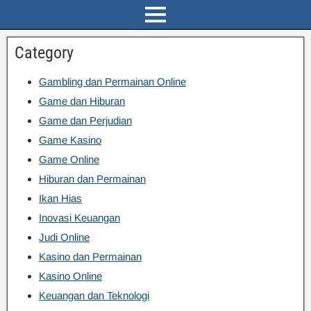
Category
Gambling dan Permainan Online
Game dan Hiburan
Game dan Perjudian
Game Kasino
Game Online
Hiburan dan Permainan
Ikan Hias
Inovasi Keuangan
Judi Online
Kasino dan Permainan
Kasino Online
Keuangan dan Teknologi