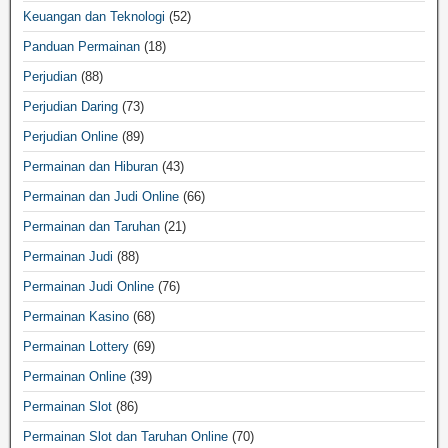
Keuangan dan Teknologi
(52)
Panduan Permainan
(18)
Perjudian
(88)
Perjudian Daring
(73)
Perjudian Online
(89)
Permainan dan Hiburan
(43)
Permainan dan Judi Online
(66)
Permainan dan Taruhan
(21)
Permainan Judi
(88)
Permainan Judi Online
(76)
Permainan Kasino
(68)
Permainan Lottery
(69)
Permainan Online
(39)
Permainan Slot
(86)
Permainan Slot dan Taruhan Online
(70)