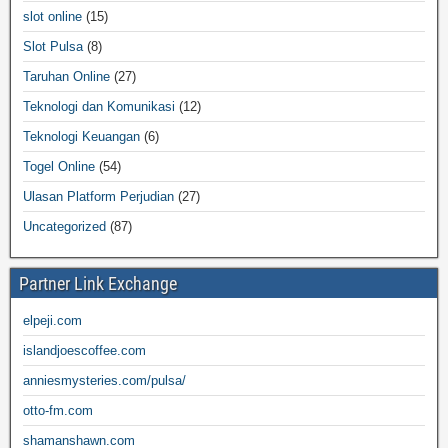
slot online
(15)
Slot Pulsa
(8)
Taruhan Online
(27)
Teknologi dan Komunikasi
(12)
Teknologi Keuangan
(6)
Togel Online
(54)
Ulasan Platform Perjudian
(27)
Uncategorized
(87)
Partner Link Exchange
elpeji.com
islandjoescoffee.com
anniesmysteries.com/pulsa/
otto-fm.com
shamanshawn.com