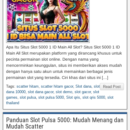
Apa Itu Situs Slot 5000 1 ID Main All Slot? Situs Slot 5000 1 ID
Main All Slot merupakan platform yang dirancang khusus untuk
pecinta permainan slot online. Dengan nama yang
mencerminkan keunggulan, situs ini memberikan akses mudah
dengan hanya satu akun untuk memainkan berbagai jenis
permainan slot yang tersedia. Ciri khas dari situs ini […]
Tags:
scatter hitam
,
scatter hitam gacor
,
Slot dana
,
slot
Read Post
dana 10000
,
slot dana gacor
,
slot demo
,
slot gacor
,
slot
games
,
slot pulsa
,
slot pulsa 5000
,
Slot qris
,
slot qris 5000
,
slot
thailand
Panduan Slot Pulsa 5000: Mudah Menang dan
Mudah Scatter