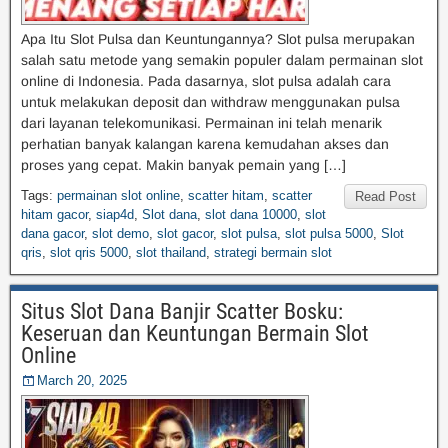
Apa Itu Slot Pulsa dan Keuntungannya? Slot pulsa merupakan
salah satu metode yang semakin populer dalam permainan slot
online di Indonesia. Pada dasarnya, slot pulsa adalah cara
untuk melakukan deposit dan withdraw menggunakan pulsa
dari layanan telekomunikasi. Permainan ini telah menarik
perhatian banyak kalangan karena kemudahan akses dan
proses yang cepat. Makin banyak pemain yang […]
Tags:
permainan slot online
,
scatter hitam
,
scatter
Read Post
hitam gacor
,
siap4d
,
Slot dana
,
slot dana 10000
,
slot
dana gacor
,
slot demo
,
slot gacor
,
slot pulsa
,
slot pulsa 5000
,
Slot
qris
,
slot qris 5000
,
slot thailand
,
strategi bermain slot
Situs Slot Dana Banjir Scatter Bosku:
Keseruan dan Keuntungan Bermain Slot
Online
March 20, 2025