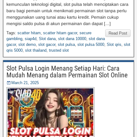
kemunculan teknologi digital, slot pulsa telah menciptakan cara
baru bagi pemain untuk menikmati permainan slot tanpa perlu
menggunakan uang tunai atau kartu kredit. Pemain cukup
mengisi saldo pulsa di akun permainan dan dapat […]
Tags:
scatter hitam
,
scatter hitam gacor
,
secure
Read Post
gambling
,
siap4d
,
Slot dana
,
slot dana 10000
,
slot dana
gacor
,
slot demo
,
slot gacor
,
slot pulsa
,
slot pulsa 5000
,
Slot qris
,
slot
qris 5000
,
slot thailand
,
trusted slot
Slot Pulsa Login Menang Setiap Hari: Cara
Mudah Menang dalam Permainan Slot Online
March 21, 2025