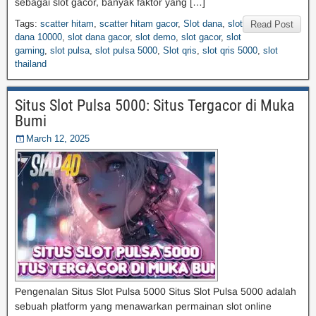
sebagai slot gacor, banyak faktor yang […]
Tags:
scatter hitam
,
scatter hitam gacor
,
Slot dana
,
slot
Read Post
dana 10000
,
slot dana gacor
,
slot demo
,
slot gacor
,
slot
gaming
,
slot pulsa
,
slot pulsa 5000
,
Slot qris
,
slot qris 5000
,
slot
thailand
Situs Slot Pulsa 5000: Situs Tergacor di Muka
Bumi
March 12, 2025
Pengenalan Situs Slot Pulsa 5000 Situs Slot Pulsa 5000 adalah
sebuah platform yang menawarkan permainan slot online