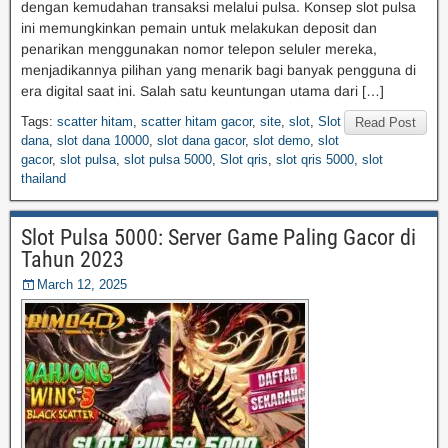
dengan kemudahan transaksi melalui pulsa. Konsep slot pulsa
ini memungkinkan pemain untuk melakukan deposit dan
penarikan menggunakan nomor telepon seluler mereka,
menjadikannya pilihan yang menarik bagi banyak pengguna di
era digital saat ini. Salah satu keuntungan utama dari […]
Tags:
scatter hitam
,
scatter hitam gacor
,
site
,
slot
,
Slot
Read Post
dana
,
slot dana 10000
,
slot dana gacor
,
slot demo
,
slot
gacor
,
slot pulsa
,
slot pulsa 5000
,
Slot qris
,
slot qris 5000
,
slot
thailand
Slot Pulsa 5000: Server Game Paling Gacor di
Tahun 2023
March 12, 2025