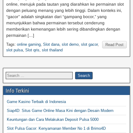
online, merujuk pada tautan yang diarahkan ke permainan slot
dengan peluang menang yang lebih tinggi. Dalam konteks ini,
“gacor” adalah singkatan dari “gampang bocor,” yang
menunjukkan bahwa permainan tersebut cenderung
memberikan kemenangan lebih sering dibandingkan dengan
permainan […]
Tags:
online gaming
,
Slot dana
,
slot demo
,
slot gacor
,
Read Post
slot pulsa
,
Slot qris
,
slot thailand
Info Terkini
Game Kasino Terbaik di Indonesia
Siap4D: Situs Game Online Masa Kini dengan Desain Modern
Keuntungan dan Cara Melakukan Deposit Pulsa 5000
Slot Pulsa Gacor: Kenyamanan Member No 1 di Brimo4D