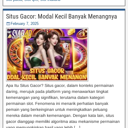
Situs Gacor: Modal Kecil Banyak Menangnya
February 7, 2025
Apa Itu Situs Gacor? Situs gacor, dalam konteks permainan
daring, merujuk pada platform yang menawarkan tingkat
kemenangan yang signifikan, terutama dalam kategori
permainan slot. Fenomena ini menarik perhatian banyak
pemain yang berkeinginan untuk meningkatkan peluang
mereka dalam meraih kemenangan. Dengan kata lain, situs
gacor dianggap memiliki algoritma atau mekanisme permainan
yang memungkinkan hasil yang lebih […]