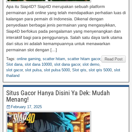
Apa itu Siap4D? Siap4D merupakan sebuah platform
permainan judi online yang telah mendapatkan perhatian luas di
kalangan para pemain di Indonesia. Dikenal dengan
penyediaan berbagai jenis permainan yang mengasyikkan,
Siap4D berfokus pada pengalaman yang menyenangkan dan
interaktif bagi para penggunanya. Salah satu daya tarik utama
dari situs ini adalah kemampuannya untuk menawarkan
permainan slot dengan […]
Tags:
online gaming
,
scatter hitam
,
scatter hitam gacor
,
Read Post
Slot dana
,
slot dana 10000
,
slot dana gacor
,
slot demo
,
slot gacor
,
slot pulsa
,
slot pulsa 5000
,
Slot qris
,
slot qris 5000
,
slot
thailand
Situs Gacor Hanya Disini Ya Dek: Mudah
Menang!
February 17, 2025