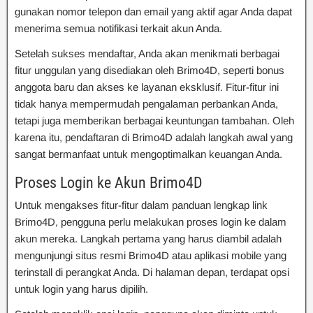
gunakan nomor telepon dan email yang aktif agar Anda dapat
menerima semua notifikasi terkait akun Anda.
Setelah sukses mendaftar, Anda akan menikmati berbagai
fitur unggulan yang disediakan oleh Brimo4D, seperti bonus
anggota baru dan akses ke layanan eksklusif. Fitur-fitur ini
tidak hanya mempermudah pengalaman perbankan Anda,
tetapi juga memberikan berbagai keuntungan tambahan. Oleh
karena itu, pendaftaran di Brimo4D adalah langkah awal yang
sangat bermanfaat untuk mengoptimalkan keuangan Anda.
Proses Login ke Akun Brimo4D
Untuk mengakses fitur-fitur dalam panduan lengkap link
Brimo4D, pengguna perlu melakukan proses login ke dalam
akun mereka. Langkah pertama yang harus diambil adalah
mengunjungi situs resmi Brimo4D atau aplikasi mobile yang
terinstall di perangkat Anda. Di halaman depan, terdapat opsi
untuk login yang harus dipilih.