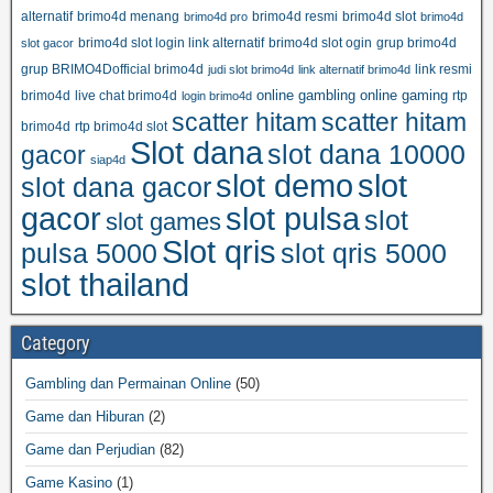
alternatif
brimo4d menang
brimo4d resmi
brimo4d slot
brimo4d pro
brimo4d
brimo4d slot login link alternatif
brimo4d slot ogin
grup brimo4d
slot gacor
grup BRIMO4Dofficial brimo4d
link resmi
judi slot brimo4d
link alternatif brimo4d
online gambling
online gaming
brimo4d
live chat brimo4d
rtp
login brimo4d
scatter hitam
scatter hitam
brimo4d
rtp brimo4d slot
Slot dana
slot dana 10000
gacor
siap4d
slot demo
slot
slot dana gacor
slot pulsa
gacor
slot
slot games
Slot qris
pulsa 5000
slot qris 5000
slot thailand
Category
Gambling dan Permainan Online
(50)
Game dan Hiburan
(2)
Game dan Perjudian
(82)
Game Kasino
(1)