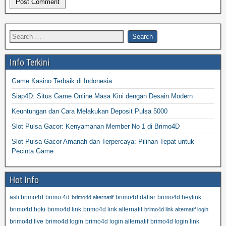
Info Terkini
Game Kasino Terbaik di Indonesia
Siap4D: Situs Game Online Masa Kini dengan Desain Modern
Keuntungan dan Cara Melakukan Deposit Pulsa 5000
Slot Pulsa Gacor: Kenyamanan Member No 1 di Brimo4D
Slot Pulsa Gacor Amanah dan Terpercaya: Pilihan Tepat untuk
Pecinta Game
Hot Info
asli brimo4d
brimo 4d
brimo4d daftar
brimo4d heylink
brimo4d alternatif
brimo4d hoki
brimo4d link
brimo4d link alternatif
brimo4d link alternatif login
brimo4d live
brimo4d login
brimo4d login alternatif
brimo4d login link