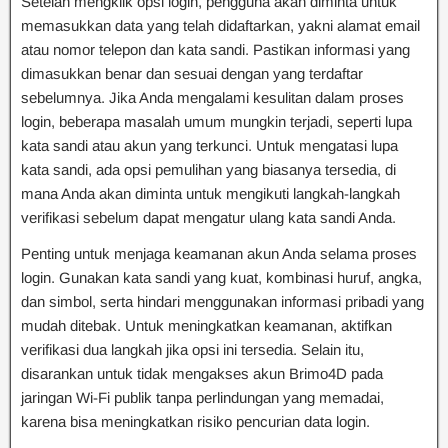
Setelah mengklik opsi login, pengguna akan diminta untuk
memasukkan data yang telah didaftarkan, yakni alamat email
atau nomor telepon dan kata sandi. Pastikan informasi yang
dimasukkan benar dan sesuai dengan yang terdaftar
sebelumnya. Jika Anda mengalami kesulitan dalam proses
login, beberapa masalah umum mungkin terjadi, seperti lupa
kata sandi atau akun yang terkunci. Untuk mengatasi lupa
kata sandi, ada opsi pemulihan yang biasanya tersedia, di
mana Anda akan diminta untuk mengikuti langkah-langkah
verifikasi sebelum dapat mengatur ulang kata sandi Anda.
Penting untuk menjaga keamanan akun Anda selama proses
login. Gunakan kata sandi yang kuat, kombinasi huruf, angka,
dan simbol, serta hindari menggunakan informasi pribadi yang
mudah ditebak. Untuk meningkatkan keamanan, aktifkan
verifikasi dua langkah jika opsi ini tersedia. Selain itu,
disarankan untuk tidak mengakses akun Brimo4D pada
jaringan Wi-Fi publik tanpa perlindungan yang memadai,
karena bisa meningkatkan risiko pencurian data login.