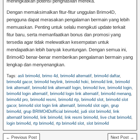
meningkatkan potensi penghasilan mereka.
Dengan memaksimalkan fitur-fitur unggulan Brimo4D,
pengguna dapat merasakan pengalaman bermain yang lebih
memuaskan. Penting untuk selalu mengikuti update terkait
fitur baru, serta memanfaatkan bonus dan promosi yang
tersedia agar tidak melewatkan kesempatan untuk
mendapatkan lebih banyak keuntungan. Dengan semua ini,
Brimo4D benar-benar memberikan pengalaman bermain yang
lengkap dan menyenangkan.
Tags:
asli brimo4d
,
brimo 4d
,
brimo4d alternatif
,
brimo4d daftar
,
brimo4d gacor
,
brimo4d heylink
,
brimo4d hoki
,
brimo4d link
,
brimo4d
link alternatif
,
brimo4d link alternatif login
,
brimo4d live
,
brimo4d login
,
brimo4d login alternatif
,
brimo4d login link alternatif
,
brimo4d menang
,
brimo4d pro
,
brimo4d resmi
,
brimo4d rtp
,
brimo4d slot
,
brimo4d slot
gacor
,
brimo4d slot login link alternatif
,
brimo4d slot ogin
,
grup
brimo4d
,
grup BRIMO4Dofficial brimo4d
,
judi slot brimo4d
,
link
alternatif brimo4d
,
link brimo4d
,
link resmi brimo4d
,
live chat brimo4d
,
login brimo4d
,
rtp brimo4d
,
rtp brimo4d slot
,
slot brimo4d
← Previous Post
Next Post →