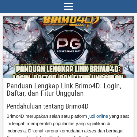
Panduan Lengkap Link Brimo4D: Login,
Daftar, dan Fitur Unggulan
Pendahuluan tentang Brimo4D
Brimo4D merupakan salah satu platform
judi online
yang saat
ini tengah memperoleh popularitas yang signifikan di
Indonesia. Dikenal karena kemudahan akses dan berbagai