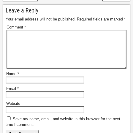
Leave a Reply
Your email address will not be published.
Required fields are marked
*
Comment
*
Name
*
Email
*
Website
Save my name, email, and website in this browser for the next
time I comment.