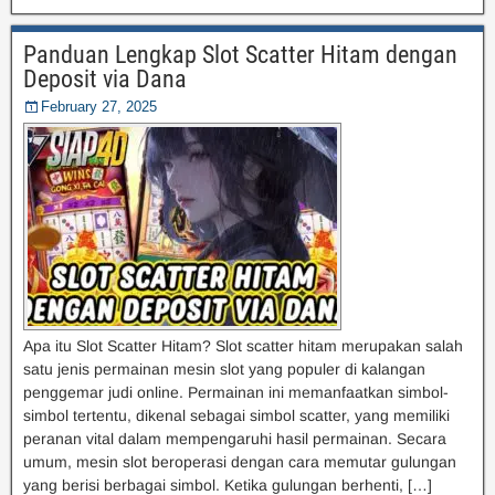
Panduan Lengkap Slot Scatter Hitam dengan
Deposit via Dana
February 27, 2025
Apa itu Slot Scatter Hitam? Slot scatter hitam merupakan salah
satu jenis permainan mesin slot yang populer di kalangan
penggemar judi online. Permainan ini memanfaatkan simbol-
simbol tertentu, dikenal sebagai simbol scatter, yang memiliki
peranan vital dalam mempengaruhi hasil permainan. Secara
umum, mesin slot beroperasi dengan cara memutar gulungan
yang berisi berbagai simbol. Ketika gulungan berhenti, […]