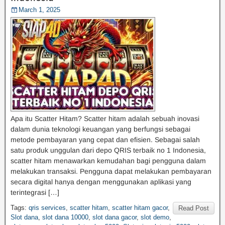
March 1, 2025
Apa itu Scatter Hitam? Scatter hitam adalah sebuah inovasi
dalam dunia teknologi keuangan yang berfungsi sebagai
metode pembayaran yang cepat dan efisien. Sebagai salah
satu produk unggulan dari depo QRIS terbaik no 1 Indonesia,
scatter hitam menawarkan kemudahan bagi pengguna dalam
melakukan transaksi. Pengguna dapat melakukan pembayaran
secara digital hanya dengan menggunakan aplikasi yang
terintegrasi […]
Tags:
qris services
,
scatter hitam
,
scatter hitam gacor
,
Read Post
Slot dana
,
slot dana 10000
,
slot dana gacor
,
slot demo
,