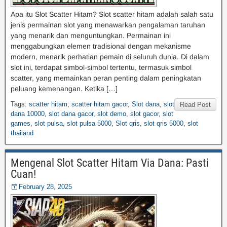
Apa itu Slot Scatter Hitam? Slot scatter hitam adalah salah satu
jenis permainan slot yang menawarkan pengalaman taruhan
yang menarik dan menguntungkan. Permainan ini
menggabungkan elemen tradisional dengan mekanisme
modern, menarik perhatian pemain di seluruh dunia. Di dalam
slot ini, terdapat simbol-simbol tertentu, termasuk simbol
scatter, yang memainkan peran penting dalam peningkatan
peluang kemenangan. Ketika […]
Tags:
scatter hitam
,
scatter hitam gacor
,
Slot dana
,
slot
Read Post
dana 10000
,
slot dana gacor
,
slot demo
,
slot gacor
,
slot
games
,
slot pulsa
,
slot pulsa 5000
,
Slot qris
,
slot qris 5000
,
slot
thailand
Mengenal Slot Scatter Hitam Via Dana: Pasti
Cuan!
February 28, 2025