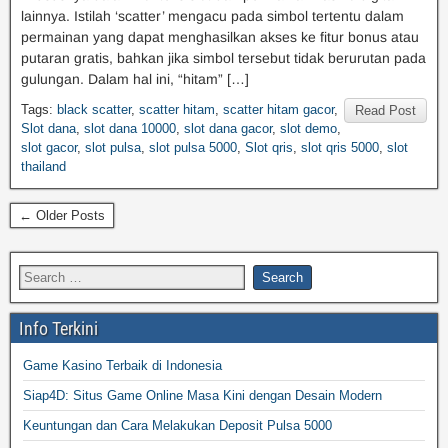
lainnya. Istilah ‘scatter’ mengacu pada simbol tertentu dalam
permainan yang dapat menghasilkan akses ke fitur bonus atau
putaran gratis, bahkan jika simbol tersebut tidak berurutan pada
gulungan. Dalam hal ini, “hitam” […]
Tags:
black scatter
,
scatter hitam
,
scatter hitam gacor
,
Read Post
Slot dana
,
slot dana 10000
,
slot dana gacor
,
slot demo
,
slot gacor
,
slot pulsa
,
slot pulsa 5000
,
Slot qris
,
slot qris 5000
,
slot
thailand
← Older Posts
Info Terkini
Game Kasino Terbaik di Indonesia
Siap4D: Situs Game Online Masa Kini dengan Desain Modern
Keuntungan dan Cara Melakukan Deposit Pulsa 5000