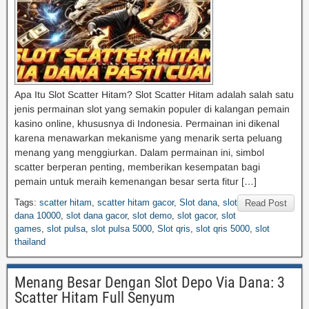
Apa Itu Slot Scatter Hitam? Slot Scatter Hitam adalah salah satu
jenis permainan slot yang semakin populer di kalangan pemain
kasino online, khususnya di Indonesia. Permainan ini dikenal
karena menawarkan mekanisme yang menarik serta peluang
menang yang menggiurkan. Dalam permainan ini, simbol
scatter berperan penting, memberikan kesempatan bagi
pemain untuk meraih kemenangan besar serta fitur […]
Tags:
scatter hitam
,
scatter hitam gacor
,
Slot dana
,
slot
Read Post
dana 10000
,
slot dana gacor
,
slot demo
,
slot gacor
,
slot
games
,
slot pulsa
,
slot pulsa 5000
,
Slot qris
,
slot qris 5000
,
slot
thailand
Menang Besar Dengan Slot Depo Via Dana: 3
Scatter Hitam Full Senyum