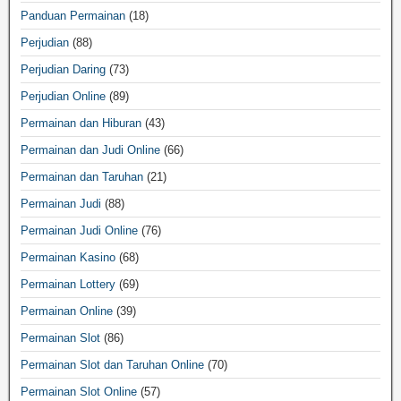
Panduan Permainan
(18)
Perjudian
(88)
Perjudian Daring
(73)
Perjudian Online
(89)
Permainan dan Hiburan
(43)
Permainan dan Judi Online
(66)
Permainan dan Taruhan
(21)
Permainan Judi
(88)
Permainan Judi Online
(76)
Permainan Kasino
(68)
Permainan Lottery
(69)
Permainan Online
(39)
Permainan Slot
(86)
Permainan Slot dan Taruhan Online
(70)
Permainan Slot Online
(57)