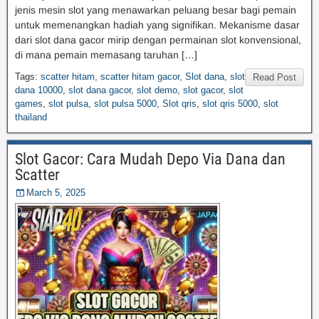
jenis mesin slot yang menawarkan peluang besar bagi pemain
untuk memenangkan hadiah yang signifikan. Mekanisme dasar
dari slot dana gacor mirip dengan permainan slot konvensional,
di mana pemain memasang taruhan […]
Tags:
scatter hitam
,
scatter hitam gacor
,
Slot dana
,
slot
Read Post
dana 10000
,
slot dana gacor
,
slot demo
,
slot gacor
,
slot
games
,
slot pulsa
,
slot pulsa 5000
,
Slot qris
,
slot qris 5000
,
slot
thailand
Slot Gacor: Cara Mudah Depo Via Dana dan
Scatter
March 5, 2025