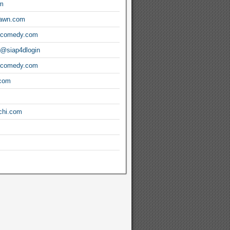
om
awn.com
scomedy.com
/@siap4dlogin
scomedy.com
.com
chi.com