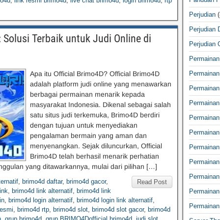
mo4d
,
link resmi brimo4d
,
live chat brimo4d
,
login brimo4d
,
rtp
Perjudian
(
Perjudian 
 Solusi Terbaik untuk Judi Online di
Perjudian 
Permainan
Apa itu Official Brimo4D? Official Brimo4D
Permainan 
adalah platform judi online yang menawarkan
Permainan
berbagai permainan menarik kepada
Permainan
masyarakat Indonesia. Dikenal sebagai salah
satu situs judi terkemuka, Brimo4D berdiri
Permainan 
dengan tujuan untuk menyediakan
Permainan
pengalaman bermain yang aman dan
menyenangkan. Sejak diluncurkan, Official
Permainan 
Brimo4D telah berhasil menarik perhatian
Permainan
gulan yang ditawarkannya, mulai dari pilihan […]
Permainan
ernatif
,
brimo4d daftar
,
brimo4d gacor
,
Read Post
ink
,
brimo4d link alternatif
,
brimo4d link
Permainan 
in
,
brimo4d login alternatif
,
brimo4d login link alternatif
,
Permainan 
resmi
,
brimo4d rtp
,
brimo4d slot
,
brimo4d slot gacor
,
brimo4d
n
,
grup brimo4d
,
grup BRIMO4Dofficial brimo4d
,
judi slot