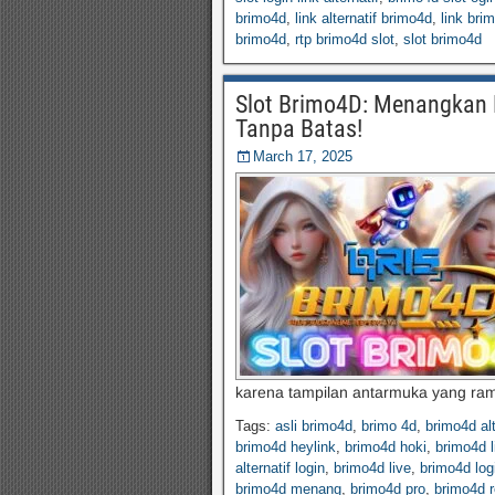
brimo4d
,
link alternatif brimo4d
,
link bri
brimo4d
,
rtp brimo4d slot
,
slot brimo4d
Slot Brimo4D: Menangkan
Tanpa Batas!
March 17, 2025
karena tampilan antarmuka yang r
Tags:
asli brimo4d
,
brimo 4d
,
brimo4d alt
brimo4d heylink
,
brimo4d hoki
,
brimo4d l
alternatif login
,
brimo4d live
,
brimo4d log
brimo4d menang
,
brimo4d pro
,
brimo4d 