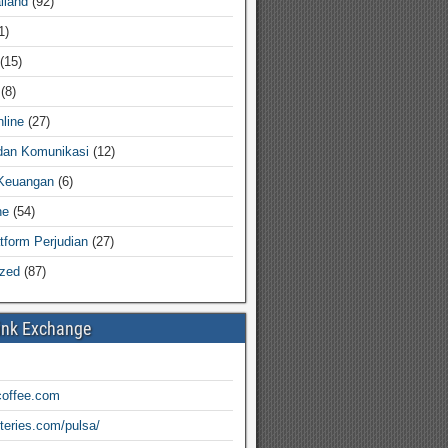
iland
(92)
1)
(15)
(8)
line
(27)
dan Komunikasi
(12)
 Keuangan
(6)
ne
(54)
tform Perjudian
(27)
ized
(87)
Link Exchange
coffee.com
eries.com/pulsa/