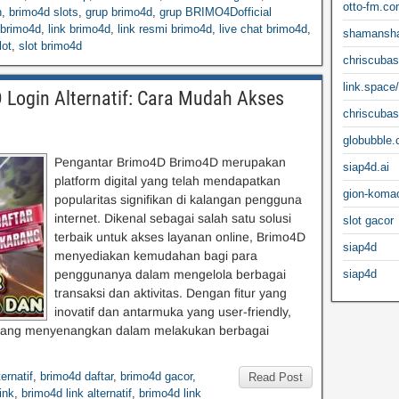
otto-fm.c
n
,
brimo4d slots
,
grup brimo4d
,
grup BRIMO4Dofficial
f brimo4d
,
link brimo4d
,
link resmi brimo4d
,
live chat brimo4d
,
shamansh
lot
,
slot brimo4d
chriscuba
link.space
Login Alternatif: Cara Mudah Akses
chriscuba
globubble
Pengantar Brimo4D Brimo4D merupakan
siap4d.ai
platform digital yang telah mendapatkan
gion-koma
popularitas signifikan di kalangan pengguna
internet. Dikenal sebagai salah satu solusi
slot gacor
terbaik untuk akses layanan online, Brimo4D
siap4d
menyediakan kemudahan bagi para
penggunanya dalam mengelola berbagai
siap4d
transaksi dan aktivitas. Dengan fitur yang
inovatif dan antarmuka yang user-friendly,
ang menyenangkan dalam melakukan berbagai
ernatif
,
brimo4d daftar
,
brimo4d gacor
,
Read Post
ink
,
brimo4d link alternatif
,
brimo4d link