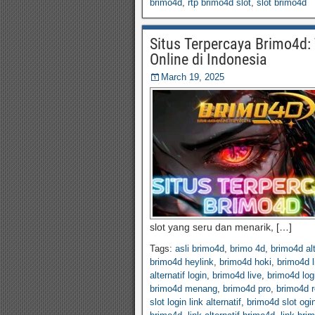
brimo4d
,
rtp brimo4d slot
,
slot brimo4d
Situs Terpercaya Brimo4d:
Online di Indonesia
March 19, 2025
slot yang seru dan menarik, […]
Tags:
asli brimo4d
,
brimo 4d
,
brimo4d alt
brimo4d heylink
,
brimo4d hoki
,
brimo4d l
alternatif login
,
brimo4d live
,
brimo4d log
brimo4d menang
,
brimo4d pro
,
brimo4d 
slot login link alternatif
,
brimo4d slot ogi