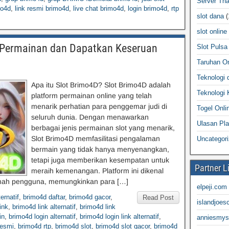
Server Tha
mo4d
,
link resmi brimo4d
,
live chat brimo4d
,
login brimo4d
,
rtp
slot dana
(
slot online
 Permainan dan Dapatkan Keseruan
Slot Pulsa
Taruhan On
Teknologi 
Apa itu Slot Brimo4D? Slot Brimo4D adalah
Teknologi
platform permainan online yang telah
menarik perhatian para penggemar judi di
Togel Onli
seluruh dunia. Dengan menawarkan
Ulasan Pla
berbagai jenis permainan slot yang menarik,
Slot Brimo4D memfasilitasi pengalaman
Uncategor
bermain yang tidak hanya menyenangkan,
tetapi juga memberikan kesempatan untuk
Partner 
meraih kemenangan. Platform ini dikenal
amah pengguna, memungkinkan para […]
elpeji.com
ernatif
,
brimo4d daftar
,
brimo4d gacor
,
Read Post
islandjoes
ink
,
brimo4d link alternatif
,
brimo4d link
in
,
brimo4d login alternatif
,
brimo4d login link alternatif
,
anniesmyst
resmi
,
brimo4d rtp
,
brimo4d slot
,
brimo4d slot gacor
,
brimo4d