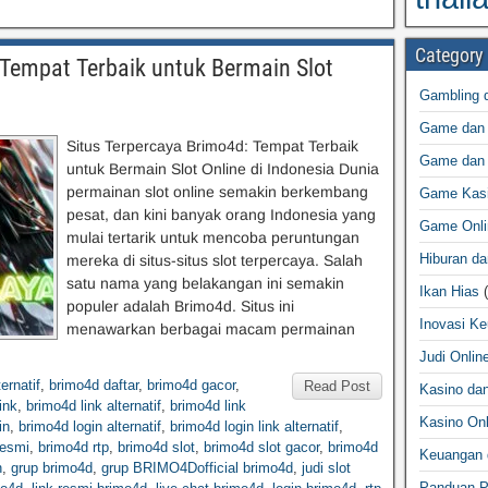
Category
 Tempat Terbaik untuk Bermain Slot
Gambling 
Game dan 
Situs Terpercaya Brimo4d: Tempat Terbaik
Game dan 
untuk Bermain Slot Online di Indonesia Dunia
permainan slot online semakin berkembang
Game Kas
pesat, dan kini banyak orang Indonesia yang
Game Onli
mulai tertarik untuk mencoba peruntungan
Hiburan d
mereka di situs-situs slot terpercaya. Salah
satu nama yang belakangan ini semakin
Ikan Hias
(
populer adalah Brimo4d. Situs ini
Inovasi K
menawarkan berbagai macam permainan
Judi Onlin
ernatif
,
brimo4d daftar
,
brimo4d gacor
,
Read Post
Kasino da
ink
,
brimo4d link alternatif
,
brimo4d link
Kasino Onl
in
,
brimo4d login alternatif
,
brimo4d login link alternatif
,
resmi
,
brimo4d rtp
,
brimo4d slot
,
brimo4d slot gacor
,
brimo4d
Keuangan 
n
,
grup brimo4d
,
grup BRIMO4Dofficial brimo4d
,
judi slot
Panduan P