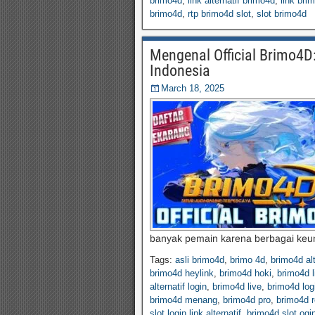
brimo4d
,
link alternatif brimo4d
,
link bri
brimo4d
,
rtp brimo4d slot
,
slot brimo4d
Mengenal Official Brimo4D:
Indonesia
March 18, 2025
banyak pemain karena berbagai keung
Tags:
asli brimo4d
,
brimo 4d
,
brimo4d alt
brimo4d heylink
,
brimo4d hoki
,
brimo4d l
alternatif login
,
brimo4d live
,
brimo4d log
brimo4d menang
,
brimo4d pro
,
brimo4d 
slot login link alternatif
,
brimo4d slot ogi