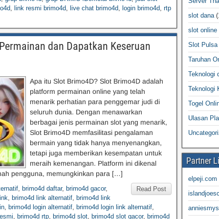
Server Tha
mo4d
,
link resmi brimo4d
,
live chat brimo4d
,
login brimo4d
,
rtp
slot dana
(
slot online
 Permainan dan Dapatkan Keseruan
Slot Pulsa
Taruhan On
Teknologi 
Apa itu Slot Brimo4D? Slot Brimo4D adalah
Teknologi
platform permainan online yang telah
menarik perhatian para penggemar judi di
Togel Onli
seluruh dunia. Dengan menawarkan
Ulasan Pla
berbagai jenis permainan slot yang menarik,
Slot Brimo4D memfasilitasi pengalaman
Uncategor
bermain yang tidak hanya menyenangkan,
tetapi juga memberikan kesempatan untuk
Partner 
meraih kemenangan. Platform ini dikenal
amah pengguna, memungkinkan para […]
elpeji.com
ernatif
,
brimo4d daftar
,
brimo4d gacor
,
Read Post
islandjoes
ink
,
brimo4d link alternatif
,
brimo4d link
in
,
brimo4d login alternatif
,
brimo4d login link alternatif
,
anniesmyst
resmi
,
brimo4d rtp
,
brimo4d slot
,
brimo4d slot gacor
,
brimo4d