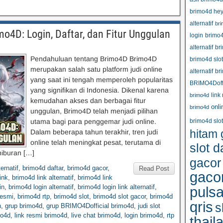
brimo4d hey
alternatif
bri
o4D: Login, Daftar, dan Fitur Unggulan
login
brimo4d
alternatif
br
Pendahuluan tentang Brimo4D Brimo4D
brimo4d slot
merupakan salah satu platform judi online
alternatif
br
yang saat ini tengah memperoleh popularitas
BRIMO4Doffi
yang signifikan di Indonesia. Dikenal karena
link
brimo4d
kemudahan akses dan berbagai fitur
onli
brimo4d
unggulan, Brimo4D telah menjadi pilihan
utama bagi para penggemar judi online.
brimo4d slot
hitam 
Dalam beberapa tahun terakhir, tren judi
online telah meningkat pesat, terutama di
slot 
iburan […]
gacor
ernatif
,
brimo4d daftar
,
brimo4d gacor
,
Read Post
gaco
ink
,
brimo4d link alternatif
,
brimo4d link
in
,
brimo4d login alternatif
,
brimo4d login link alternatif
,
puls
resmi
,
brimo4d rtp
,
brimo4d slot
,
brimo4d slot gacor
,
brimo4d
qris
s
n
,
grup brimo4d
,
grup BRIMO4Dofficial brimo4d
,
judi slot
mo4d
,
link resmi brimo4d
,
live chat brimo4d
,
login brimo4d
,
rtp
thail