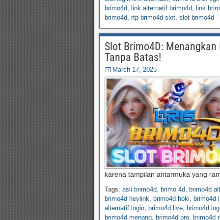
brimo4d
,
link alternatif brimo4d
,
link bri
brimo4d
,
rtp brimo4d slot
,
slot brimo4d
Slot Brimo4D: Menangkan
Tanpa Batas!
March 17, 2025
karena tampilan antarmuka yang r
Tags:
asli brimo4d
,
brimo 4d
,
brimo4d alt
brimo4d heylink
,
brimo4d hoki
,
brimo4d l
alternatif login
,
brimo4d live
,
brimo4d log
brimo4d menang
,
brimo4d pro
,
brimo4d 