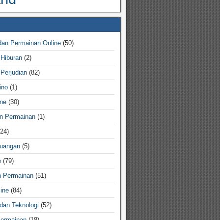
dan Permainan Online
(50)
Hiburan
(2)
Perjudian
(82)
ino
(1)
ne
(30)
an Permainan
(1)
24)
euangan
(5)
e
(79)
n Permainan
(51)
ine
(84)
dan Teknologi
(52)
ermainan
(18)