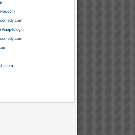
om
awn.com
scomedy.com
/@siap4dlogin
scomedy.com
.com
chi.com