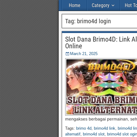
Home
Category
Hot T
Tag:
brimo4d login
Slot Dana Brimo4D: Link Al
Online
March 21, 2025
mengakses berbagai permainan, seh
Tags:
brimo 4d
,
brimo4d link
,
brimo4d lin
alternatif
,
brimo4d slot
,
brimo4d slot ogi