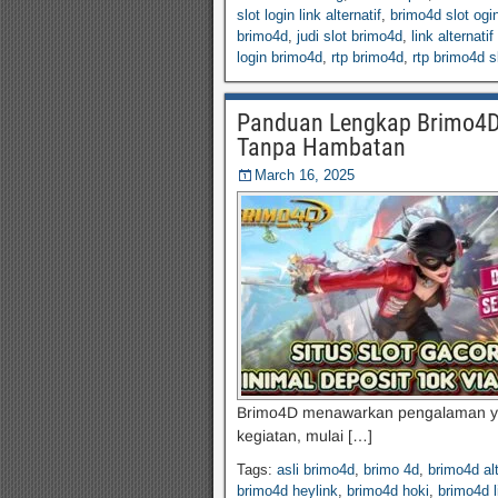
slot login link alternatif
,
brimo4d slot ogi
brimo4d
,
judi slot brimo4d
,
link alternati
login brimo4d
,
rtp brimo4d
,
rtp brimo4d s
Panduan Lengkap Brimo4D 
Tanpa Hambatan
March 16, 2025
Brimo4D menawarkan pengalaman y
kegiatan, mulai […]
Tags:
asli brimo4d
,
brimo 4d
,
brimo4d alt
brimo4d heylink
,
brimo4d hoki
,
brimo4d l