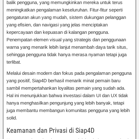
balik pengguna, yang memungkinkan mereka untuk terus
meningkatkan pengalaman keseluruhan. Fitur-fitur seperti
pengaturan akun yang mudah, sistem dukungan pelanggan
yang efisien, dan navigasi yang jelas menciptakan
kepercayaan dan kepuasan di kalangan pengguna.
Penempatan elemen visual yang strategis dan penggunaan
warna yang menarik lebih lanjut menambah daya tarik situs,
sehingga pengguna tidak hanya merasa nyaman tetapi juga
terlibat.
Melalui desain modern dan fokus pada pengalaman pengguna
yang positif, Siap4D berhasil menarik minat pemain baru
sambil mempertahankan loyalitas pemain yang sudah ada.
Hal ini menunjukkan bahwa investasi dalam UI dan UX tidak
hanya menghasilkan pengunjung yang lebih banyak, tetapi
juga membantu membangun komunitas pengguna yang lebih
solid.
Keamanan dan Privasi di Siap4D