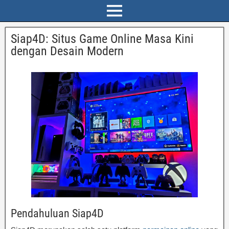
Siap4D: Situs Game Online Masa Kini
dengan Desain Modern
Pendahuluan Siap4D