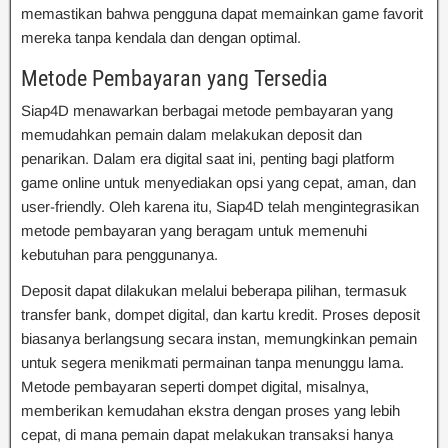
memastikan bahwa pengguna dapat memainkan game favorit
mereka tanpa kendala dan dengan optimal.
Metode Pembayaran yang Tersedia
Siap4D menawarkan berbagai metode pembayaran yang
memudahkan pemain dalam melakukan deposit dan
penarikan. Dalam era digital saat ini, penting bagi platform
game online untuk menyediakan opsi yang cepat, aman, dan
user-friendly. Oleh karena itu, Siap4D telah mengintegrasikan
metode pembayaran yang beragam untuk memenuhi
kebutuhan para penggunanya.
Deposit dapat dilakukan melalui beberapa pilihan, termasuk
transfer bank, dompet digital, dan kartu kredit. Proses deposit
biasanya berlangsung secara instan, memungkinkan pemain
untuk segera menikmati permainan tanpa menunggu lama.
Metode pembayaran seperti dompet digital, misalnya,
memberikan kemudahan ekstra dengan proses yang lebih
cepat, di mana pemain dapat melakukan transaksi hanya