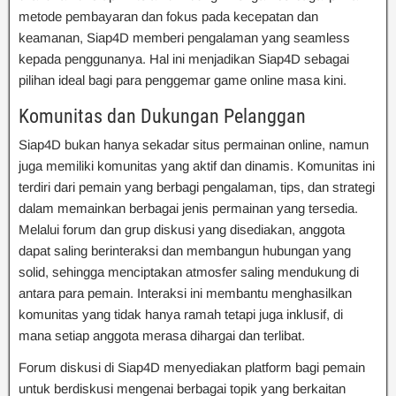
metode pembayaran dan fokus pada kecepatan dan
keamanan, Siap4D memberi pengalaman yang seamless
kepada penggunanya. Hal ini menjadikan Siap4D sebagai
pilihan ideal bagi para penggemar game online masa kini.
Komunitas dan Dukungan Pelanggan
Siap4D bukan hanya sekadar situs permainan online, namun
juga memiliki komunitas yang aktif dan dinamis. Komunitas ini
terdiri dari pemain yang berbagi pengalaman, tips, dan strategi
dalam memainkan berbagai jenis permainan yang tersedia.
Melalui forum dan grup diskusi yang disediakan, anggota
dapat saling berinteraksi dan membangun hubungan yang
solid, sehingga menciptakan atmosfer saling mendukung di
antara para pemain. Interaksi ini membantu menghasilkan
komunitas yang tidak hanya ramah tetapi juga inklusif, di
mana setiap anggota merasa dihargai dan terlibat.
Forum diskusi di Siap4D menyediakan platform bagi pemain
untuk berdiskusi mengenai berbagai topik yang berkaitan