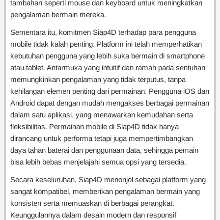
tambahan seperti mouse dan keyboard untuk meningkatkan
pengalaman bermain mereka.
Sementara itu, komitmen Siap4D terhadap para pengguna
mobile tidak kalah penting. Platform ini telah memperhatikan
kebutuhan pengguna yang lebih suka bermain di smartphone
atau tablet. Antarmuka yang intuitif dan ramah pada sentuhan
memungkinkan pengalaman yang tidak terputus, tanpa
kehilangan elemen penting dari permainan. Pengguna iOS dan
Android dapat dengan mudah mengakses berbagai permainan
dalam satu aplikasi, yang menawarkan kemudahan serta
fleksibilitas. Permainan mobile di Siap4D tidak hanya
dirancang untuk performa tetapi juga mempertimbangkan
daya tahan baterai dan penggunaan data, sehingga pemain
bisa lebih bebas menjelajahi semua opsi yang tersedia.
Secara keseluruhan, Siap4D menonjol sebagai platform yang
sangat kompatibel, memberikan pengalaman bermain yang
konsisten serta memuaskan di berbagai perangkat.
Keunggulannya dalam desain modern dan responsif