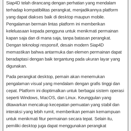
Siap4D telah dirancang dengan perhatian yang mendalam
terhadap kompatibilitas perangkat, menjadikannya platform
yang dapat diakses baik di desktop maupun mobile.
Pengalaman bermain lintas platform ini memberikan
keleluasaan kepada pengguna untuk menikmati permainan
kapan saja dan di mana saja, tanpa batasan perangkat.
Dengan teknologi responsif, desain modern Siap4D
memastikan bahwa antarmuka dan elemen permainan dapat
beradaptasi dengan baik tergantung pada ukuran layar yang
digunakan.
Pada perangkat desktop, pemain akan menemukan
pengalaman visual yang mendalam dengan grafis tinggi dan
cepat. Platform ini dioptimalkan untuk berbagai sistem operasi
seperti Windows, MacOS, dan Linux. Keunggulan yang
ditawarkan mencakup kecepatan pemuatan yang stabil dan
interaksi yang lebih rumit, memberikan pemain kemampuan
untuk menikmati fitur permainan secara tepat. Selain itu,
pemiliki desktop juga dapat menggunakan perangkat