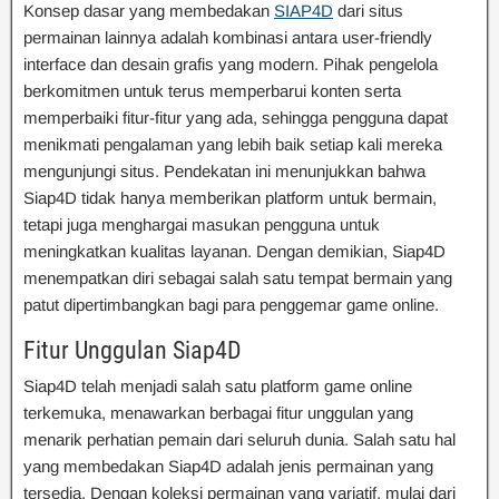
Konsep dasar yang membedakan
SIAP4D
dari situs
permainan lainnya adalah kombinasi antara user-friendly
interface dan desain grafis yang modern. Pihak pengelola
berkomitmen untuk terus memperbarui konten serta
memperbaiki fitur-fitur yang ada, sehingga pengguna dapat
menikmati pengalaman yang lebih baik setiap kali mereka
mengunjungi situs. Pendekatan ini menunjukkan bahwa
Siap4D tidak hanya memberikan platform untuk bermain,
tetapi juga menghargai masukan pengguna untuk
meningkatkan kualitas layanan. Dengan demikian, Siap4D
menempatkan diri sebagai salah satu tempat bermain yang
patut dipertimbangkan bagi para penggemar game online.
Fitur Unggulan Siap4D
Siap4D telah menjadi salah satu platform game online
terkemuka, menawarkan berbagai fitur unggulan yang
menarik perhatian pemain dari seluruh dunia. Salah satu hal
yang membedakan Siap4D adalah jenis permainan yang
tersedia. Dengan koleksi permainan yang variatif, mulai dari