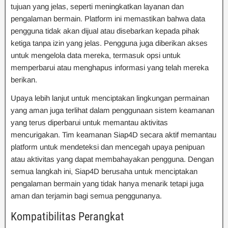
tujuan yang jelas, seperti meningkatkan layanan dan
pengalaman bermain. Platform ini memastikan bahwa data
pengguna tidak akan dijual atau disebarkan kepada pihak
ketiga tanpa izin yang jelas. Pengguna juga diberikan akses
untuk mengelola data mereka, termasuk opsi untuk
memperbarui atau menghapus informasi yang telah mereka
berikan.
Upaya lebih lanjut untuk menciptakan lingkungan permainan
yang aman juga terlihat dalam penggunaan sistem keamanan
yang terus diperbarui untuk memantau aktivitas
mencurigakan. Tim keamanan Siap4D secara aktif memantau
platform untuk mendeteksi dan mencegah upaya penipuan
atau aktivitas yang dapat membahayakan pengguna. Dengan
semua langkah ini, Siap4D berusaha untuk menciptakan
pengalaman bermain yang tidak hanya menarik tetapi juga
aman dan terjamin bagi semua penggunanya.
Kompatibilitas Perangkat