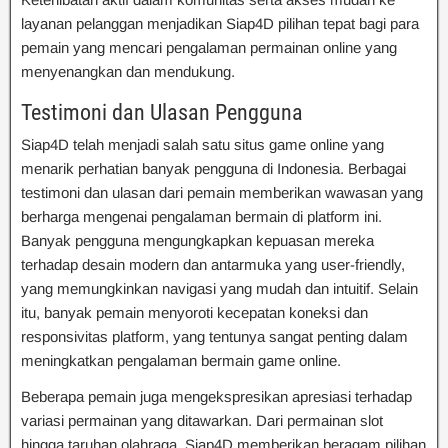
layanan pelanggan menjadikan Siap4D pilihan tepat bagi para
pemain yang mencari pengalaman permainan online yang
menyenangkan dan mendukung.
Testimoni dan Ulasan Pengguna
Siap4D telah menjadi salah satu situs game online yang
menarik perhatian banyak pengguna di Indonesia. Berbagai
testimoni dan ulasan dari pemain memberikan wawasan yang
berharga mengenai pengalaman bermain di platform ini.
Banyak pengguna mengungkapkan kepuasan mereka
terhadap desain modern dan antarmuka yang user-friendly,
yang memungkinkan navigasi yang mudah dan intuitif. Selain
itu, banyak pemain menyoroti kecepatan koneksi dan
responsivitas platform, yang tentunya sangat penting dalam
meningkatkan pengalaman bermain game online.
Beberapa pemain juga mengekspresikan apresiasi terhadap
variasi permainan yang ditawarkan. Dari permainan slot
hingga taruhan olahraga, Siap4D memberikan beragam pilihan