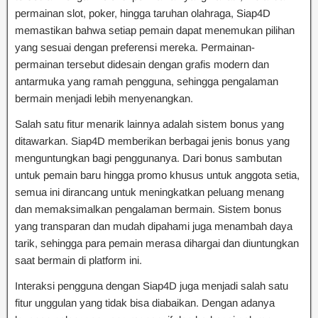
permainan slot, poker, hingga taruhan olahraga, Siap4D
memastikan bahwa setiap pemain dapat menemukan pilihan
yang sesuai dengan preferensi mereka. Permainan-
permainan tersebut didesain dengan grafis modern dan
antarmuka yang ramah pengguna, sehingga pengalaman
bermain menjadi lebih menyenangkan.
Salah satu fitur menarik lainnya adalah sistem bonus yang
ditawarkan. Siap4D memberikan berbagai jenis bonus yang
menguntungkan bagi penggunanya. Dari bonus sambutan
untuk pemain baru hingga promo khusus untuk anggota setia,
semua ini dirancang untuk meningkatkan peluang menang
dan memaksimalkan pengalaman bermain. Sistem bonus
yang transparan dan mudah dipahami juga menambah daya
tarik, sehingga para pemain merasa dihargai dan diuntungkan
saat bermain di platform ini.
Interaksi pengguna dengan Siap4D juga menjadi salah satu
fitur unggulan yang tidak bisa diabaikan. Dengan adanya