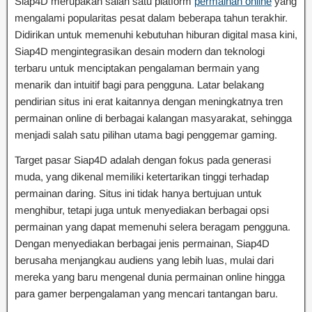
Siap4D merupakan salah satu platform
permainan online
yang
mengalami popularitas pesat dalam beberapa tahun terakhir.
Didirikan untuk memenuhi kebutuhan hiburan digital masa kini,
Siap4D mengintegrasikan desain modern dan teknologi
terbaru untuk menciptakan pengalaman bermain yang
menarik dan intuitif bagi para pengguna. Latar belakang
pendirian situs ini erat kaitannya dengan meningkatnya tren
permainan online di berbagai kalangan masyarakat, sehingga
menjadi salah satu pilihan utama bagi penggemar gaming.
Target pasar Siap4D adalah dengan fokus pada generasi
muda, yang dikenal memiliki ketertarikan tinggi terhadap
permainan daring. Situs ini tidak hanya bertujuan untuk
menghibur, tetapi juga untuk menyediakan berbagai opsi
permainan yang dapat memenuhi selera beragam pengguna.
Dengan menyediakan berbagai jenis permainan, Siap4D
berusaha menjangkau audiens yang lebih luas, mulai dari
mereka yang baru mengenal dunia permainan online hingga
para gamer berpengalaman yang mencari tantangan baru.