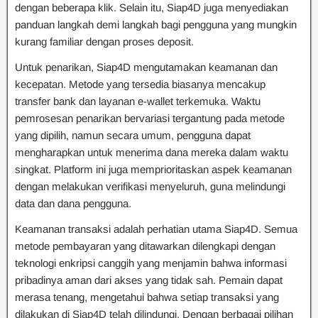
dengan beberapa klik. Selain itu, Siap4D juga menyediakan
panduan langkah demi langkah bagi pengguna yang mungkin
kurang familiar dengan proses deposit.
Untuk penarikan, Siap4D mengutamakan keamanan dan
kecepatan. Metode yang tersedia biasanya mencakup
transfer bank dan layanan e-wallet terkemuka. Waktu
pemrosesan penarikan bervariasi tergantung pada metode
yang dipilih, namun secara umum, pengguna dapat
mengharapkan untuk menerima dana mereka dalam waktu
singkat. Platform ini juga memprioritaskan aspek keamanan
dengan melakukan verifikasi menyeluruh, guna melindungi
data dan dana pengguna.
Keamanan transaksi adalah perhatian utama Siap4D. Semua
metode pembayaran yang ditawarkan dilengkapi dengan
teknologi enkripsi canggih yang menjamin bahwa informasi
pribadinya aman dari akses yang tidak sah. Pemain dapat
merasa tenang, mengetahui bahwa setiap transaksi yang
dilakukan di Siap4D telah dilindungi. Dengan berbagai pilihan