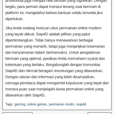
profesional juga menjadi nilai tambah yang signifikan. Dengan
begitu, para pemain dapat merasa tenang saat bermain di
platform ini, mengetahui bahwa bantuan selalu tersedia jika
diperlukan.
Jika Anda sedang mencari situs permainan online modern
yang layak diikuti, Siap4D adalah pilihan yang patut
dipertimbangkan. Tidak hanya menawarkan berbagai
permainan yang menarik, tetapi juga menjanjikan keamanan
dan kenyamanan dalam bertransaksi. Untuk pengalaman
bermain yang optimal, pastikan Anda memahami syarat dan
ketentuan yang berlaku. Bergabunglah dengan komunitas
Siap4D dan nikmati beragam keuntungan yang ditawarkan.
Dengan ulasan dan informasi yang telah disampaikan,
semoga pembaca dapat mengambil keputusan yang tepat dan
merasa puas saat menjelajahi dunia permainan online yang
ditawarkan oleh Siap4D.
Tags:
gaming
,
online games
,
permainan modrn
,
siap4d