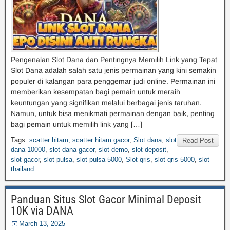
Pengenalan Slot Dana dan Pentingnya Memilih Link yang Tepat
Slot Dana adalah salah satu jenis permainan yang kini semakin
populer di kalangan para penggemar judi online. Permainan ini
memberikan kesempatan bagi pemain untuk meraih
keuntungan yang signifikan melalui berbagai jenis taruhan.
Namun, untuk bisa menikmati permainan dengan baik, penting
bagi pemain untuk memilih link yang […]
Tags:
scatter hitam
,
scatter hitam gacor
,
Slot dana
,
slot
Read Post
dana 10000
,
slot dana gacor
,
slot demo
,
slot deposit
,
slot gacor
,
slot pulsa
,
slot pulsa 5000
,
Slot qris
,
slot qris 5000
,
slot
thailand
Panduan Situs Slot Gacor Minimal Deposit
10K via DANA
March 13, 2025