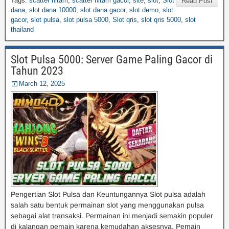
Tags:
scatter hitam
,
scatter hitam gacor
,
site
,
slot
,
Slot
Read Post
dana
,
slot dana 10000
,
slot dana gacor
,
slot demo
,
slot
gacor
,
slot pulsa
,
slot pulsa 5000
,
Slot qris
,
slot qris 5000
,
slot
thailand
Slot Pulsa 5000: Server Game Paling Gacor di
Tahun 2023
March 12, 2025
Pengertian Slot Pulsa dan Keuntungannya Slot pulsa adalah
salah satu bentuk permainan slot yang menggunakan pulsa
sebagai alat transaksi. Permainan ini menjadi semakin populer
di kalangan pemain karena kemudahan aksesnya. Pemain