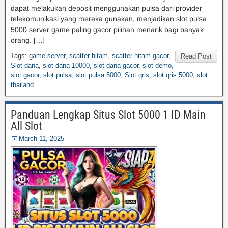
dapat melakukan deposit menggunakan pulsa dari provider
telekomunikasi yang mereka gunakan, menjadikan slot pulsa
5000 server game paling gacor pilihan menarik bagi banyak
orang. […]
Tags:
game server
,
scatter hitam
,
scatter hitam gacor
,
Read Post
Slot dana
,
slot dana 10000
,
slot dana gacor
,
slot demo
,
slot gacor
,
slot pulsa
,
slot pulsa 5000
,
Slot qris
,
slot qris 5000
,
slot
thailand
Panduan Lengkap Situs Slot 5000 1 ID Main
All Slot
March 11, 2025