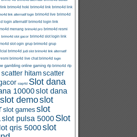
link
brimo4d hoki
brimo4d link
brimo4d link
brimo4d live
brimo4d
mo4d link alternatif login
 login alternatif
brimo4d login link
imo4d menang
brimo4d resmi
brimo4d pro
brimo4d slot login link
brimo4d slot gacor
imo4d slot ogin
grup brimo4d
grup
cial brimo4d
judi slot brimo4d
link alternatif
 resmi brimo4d
live chat brimo4d
login
ne gambling
online gaming
rtp brimo4d
rtp
scatter hitam
scatter
Slot dana
gacor
siap4d
dana 10000
slot dana
slot demo
slot
slot
r
slot games
a
Slot
slot pulsa 5000
slot
lot qris 5000
and