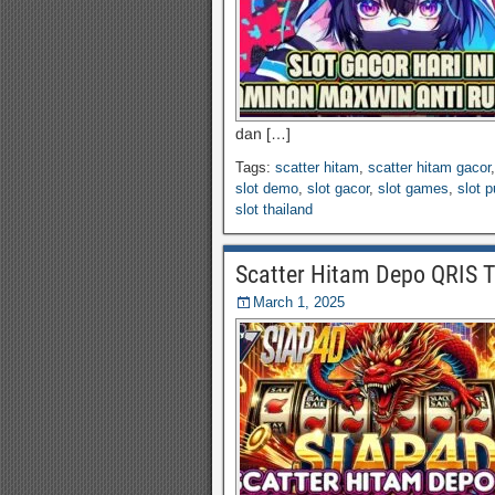
dan […]
Tags:
scatter hitam
,
scatter hitam gacor
slot demo
,
slot gacor
,
slot games
,
slot p
slot thailand
Scatter Hitam Depo QRIS T
March 1, 2025