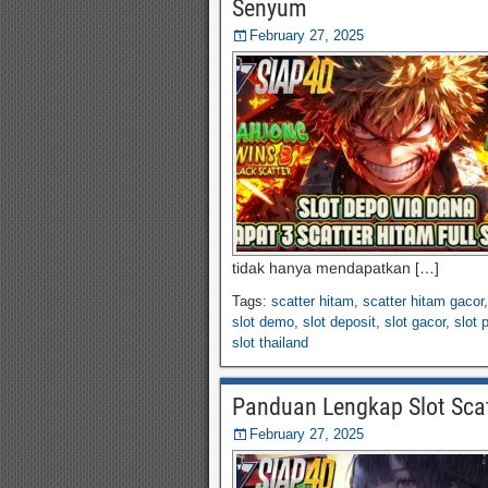
Senyum
February 27, 2025
tidak hanya mendapatkan […]
Tags:
scatter hitam
,
scatter hitam gacor
slot demo
,
slot deposit
,
slot gacor
,
slot 
slot thailand
Panduan Lengkap Slot Sca
February 27, 2025