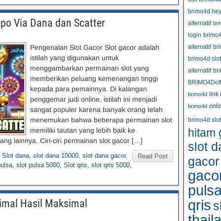
brimo4d hey
po Via Dana dan Scatter
alternatif
bri
login
brimo4d
Pengenalan Slot Gacor Slot gacor adalah
alternatif
br
istilah yang digunakan untuk
brimo4d slot
menggambarkan permainan slot yang
alternatif
br
memberikan peluang kemenangan tinggi
BRIMO4Doffi
kepada para pemainnya. Di kalangan
link
brimo4d
penggemar judi online, istilah ini menjadi
onli
brimo4d
sangat populer karena banyak orang telah
menemukan bahwa beberapa permainan slot
brimo4d slot
memiliki tautan yang lebih baik ke
hitam 
 lainnya. Ciri-ciri permainan slot gacor […]
slot 
,
Slot dana
,
slot dana 10000
,
slot dana gacor
,
Read Post
gacor
pulsa
,
slot pulsa 5000
,
Slot qris
,
slot qris 5000
,
gaco
puls
nimal Hasil Maksimal
qris
s
thail