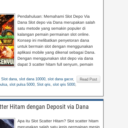
Pendahuluan: Memahami Slot Depo Via
Dana Slot depo via Dana merupakan salah
satu metode yang semakin populer di
kalangan pemain permainan slot online.
Konsep ini melibatkan penyetoran dana
untuk bermain slot dengan menggunakan
aplikasi mobile yang dikenal sebagai Dana.
Dengan menggunakan slot depo via dana
dapat 3 scatter hitam full senyum, pemain
,
Slot dana
,
slot dana 10000
,
slot dana gacor
,
Read Post
pulsa
,
slot pulsa 5000
,
Slot qris
,
slot qris 5000
,
tter Hitam dengan Deposit via Dana
Apa itu Slot Scatter Hitam? Slot scatter hitam
merupakan salah satu jenis permainan mesin