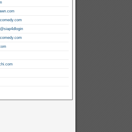
om
awn.com
scomedy.com
/@siap4dlogin
scomedy.com
.com
chi.com