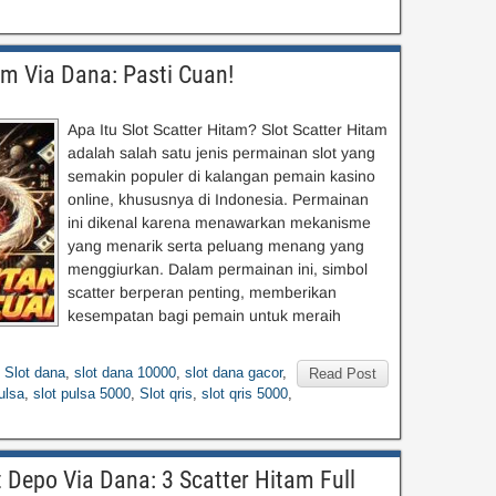
am Via Dana: Pasti Cuan!
Apa Itu Slot Scatter Hitam? Slot Scatter Hitam
adalah salah satu jenis permainan slot yang
semakin populer di kalangan pemain kasino
online, khususnya di Indonesia. Permainan
ini dikenal karena menawarkan mekanisme
yang menarik serta peluang menang yang
menggiurkan. Dalam permainan ini, simbol
scatter berperan penting, memberikan
kesempatan bagi pemain untuk meraih
,
Slot dana
,
slot dana 10000
,
slot dana gacor
,
Read Post
ulsa
,
slot pulsa 5000
,
Slot qris
,
slot qris 5000
,
Depo Via Dana: 3 Scatter Hitam Full