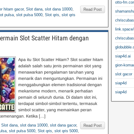
otto-fm.c
er hitam gacor
,
Slot dana
,
slot dana 10000
,
Read Post
shamansh
lot pulsa
,
slot pulsa 5000
,
Slot qris
,
slot qris
chriscuba
link.space
ermain Slot Scatter Hitam dengan
chriscuba
globubble
siap4d.ai
Apa itu Slot Scatter Hitam? Slot scatter hitam
gion-koma
adalah salah satu jenis permainan slot yang
menawarkan pengalaman taruhan yang
slot gacor
menarik dan menguntungkan. Permainan ini
siap4d
menggabungkan elemen tradisional dengan
mekanisme modern, menarik perhatian
siap4d
pemain di seluruh dunia. Di dalam slot ini,
terdapat simbol-simbol tertentu, termasuk
simbol scatter, yang memainkan peran
kemenangan. Ketika […]
,
Slot dana
,
slot dana 10000
,
slot dana gacor
,
Read Post
ulsa
,
slot pulsa 5000
,
Slot qris
,
slot qris 5000
,