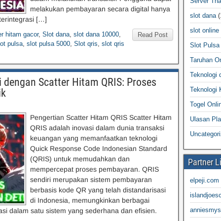
Server Tha
melakukan pembayaran secara digital hanya
slot dana
(
erintegrasi […]
slot online
er hitam gacor
,
Slot dana
,
slot dana 10000
,
Read Post
lot pulsa
,
slot pulsa 5000
,
Slot qris
,
slot qris
Slot Pulsa
Taruhan On
Teknologi 
 dengan Scatter Hitam QRIS: Proses
Teknologi
ik
Togel Onli
Pengertian Scatter Hitam QRIS Scatter Hitam
Ulasan Pla
QRIS adalah inovasi dalam dunia transaksi
Uncategor
keuangan yang memanfaatkan teknologi
Quick Response Code Indonesian Standard
(QRIS) untuk memudahkan dan
Partner 
mempercepat proses pembayaran. QRIS
sendiri merupakan sistem pembayaran
elpeji.com
berbasis kode QR yang telah distandarisasi
islandjoes
di Indonesia, memungkinkan berbagai
anniesmyst
si dalam satu sistem yang sederhana dan efisien.