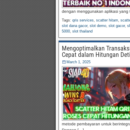
dengan menggunakan aplikasi yang t
Tags:
qris services
,
scatter hitam
,
scatt
slot dana gacor
,
slot demo
,
slot gacor
,
s
5000
,
slot thailand
Mengoptimalkan Transaksi
Cepat dalam Hitungan Det
March 1, 2025
metode pembayaran untuk berintegra