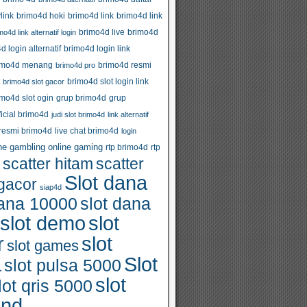
link
brimo4d hoki
brimo4d link
brimo4d link
brimo4d live
brimo4d
mo4d link alternatif login
 login alternatif
brimo4d login link
imo4d menang
brimo4d resmi
brimo4d pro
brimo4d slot login link
brimo4d slot gacor
imo4d slot ogin
grup brimo4d
grup
cial brimo4d
judi slot brimo4d
link alternatif
 resmi brimo4d
live chat brimo4d
login
ne gambling
online gaming
rtp brimo4d
rtp
scatter hitam
scatter
Slot dana
gacor
siap4d
dana 10000
slot dana
slot demo
slot
slot
r
slot games
a
Slot
slot pulsa 5000
slot
lot qris 5000
and