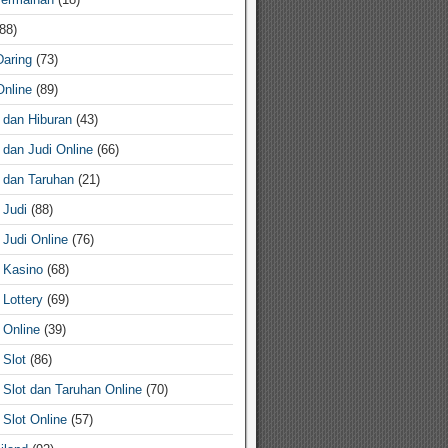
88)
Daring
(73)
Online
(89)
 dan Hiburan
(43)
dan Judi Online
(66)
 dan Taruhan
(21)
 Judi
(88)
Judi Online
(76)
 Kasino
(68)
Lottery
(69)
 Online
(39)
 Slot
(86)
Slot dan Taruhan Online
(70)
Slot Online
(57)