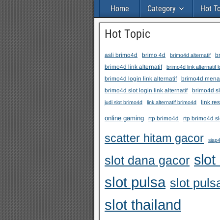
Home
Category
Hot T
Hot Topic
asli brimo4d
brimo 4d
b
brimo4d alternatif
brimo4d link alternatif
brimo4d link alternatif l
brimo4d login link alternatif
brimo4d men
brimo4d slot login link alternatif
brimo4d sl
link re
judi slot brimo4d
link alternatif brimo4d
online gaming
rtp brimo4d
rtp brimo4d sl
scatter hitam gacor
siap
slo
slot dana gacor
slot pulsa
slot pul
slot thailand