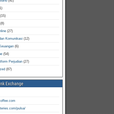
iland
(92)
1)
(15)
(8)
line
(27)
dan Komunikasi
(12)
 Keuangan
(6)
ne
(54)
tform Perjudian
(27)
ized
(87)
Link Exchange
coffee.com
eries.com/pulsa/