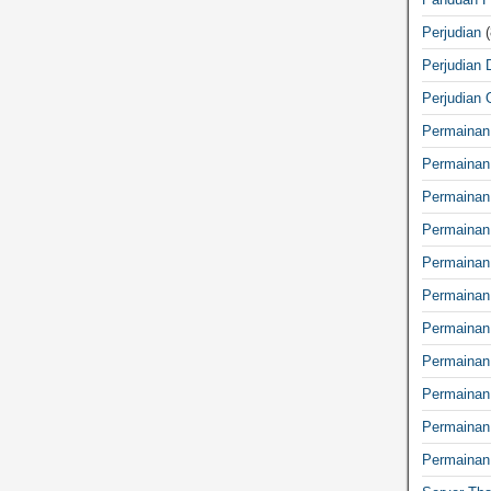
Perjudian
(
Perjudian 
Perjudian 
Permainan
Permainan 
Permainan
Permainan
Permainan 
Permainan
Permainan 
Permainan
Permainan
Permainan 
Permainan 