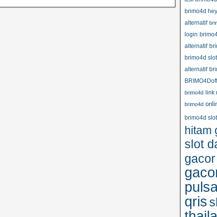
brimo4d hey
alternatif
bri
login
brimo4d
alternatif
br
brimo4d slot
alternatif
br
BRIMO4Doffi
link
brimo4d
onli
brimo4d
brimo4d slot
hitam 
slot 
gacor
gaco
puls
qris
s
thail