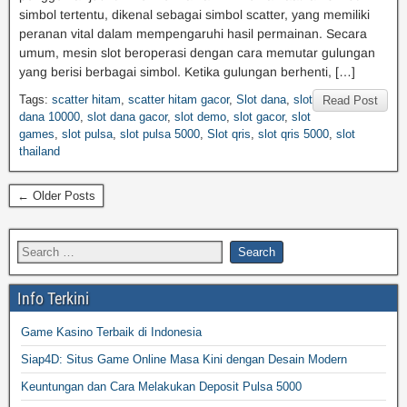
simbol tertentu, dikenal sebagai simbol scatter, yang memiliki
peranan vital dalam mempengaruhi hasil permainan. Secara
umum, mesin slot beroperasi dengan cara memutar gulungan
yang berisi berbagai simbol. Ketika gulungan berhenti, […]
Tags:
scatter hitam
,
scatter hitam gacor
,
Slot dana
,
slot
Read Post
dana 10000
,
slot dana gacor
,
slot demo
,
slot gacor
,
slot
games
,
slot pulsa
,
slot pulsa 5000
,
Slot qris
,
slot qris 5000
,
slot
thailand
← Older Posts
Info Terkini
Game Kasino Terbaik di Indonesia
Siap4D: Situs Game Online Masa Kini dengan Desain Modern
Keuntungan dan Cara Melakukan Deposit Pulsa 5000