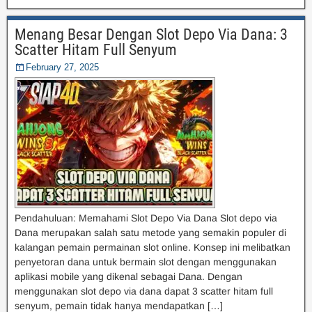
Menang Besar Dengan Slot Depo Via Dana: 3
Scatter Hitam Full Senyum
February 27, 2025
Pendahuluan: Memahami Slot Depo Via Dana Slot depo via
Dana merupakan salah satu metode yang semakin populer di
kalangan pemain permainan slot online. Konsep ini melibatkan
penyetoran dana untuk bermain slot dengan menggunakan
aplikasi mobile yang dikenal sebagai Dana. Dengan
menggunakan slot depo via dana dapat 3 scatter hitam full
senyum, pemain tidak hanya mendapatkan […]