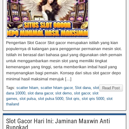
Pengertian Slot Gacor Slot gacor merupakan istilah yang kian
populernya di kalangan para penggemar permainan mesin slot.
Istilah ini berasal dari bahasa gaul yang digunakan oleh pemain
untuk menggambarkan mesin slot yang memiliki tingkat
kemenangan yang tinggi, serta memberikan imbal hasil yang
menyenangkan bagi pemain. Konsep dari situs slot gacor depo
minimal hasil maksimal merujuk […]
Tags:
scatter hitam
,
scatter hitam gacor
,
Slot dana
,
slot
Read Post
dana 10000
,
slot dana gacor
,
slot demo
,
slot gacor
,
slot
games
,
slot pulsa
,
slot pulsa 5000
,
Slot qris
,
slot qris 5000
,
slot
thailand
Slot Gacor Hari Ini: Jaminan Maxwin Anti
Rungkad