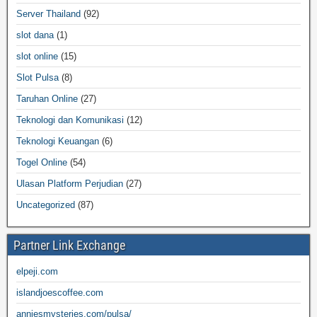
Server Thailand
(92)
slot dana
(1)
slot online
(15)
Slot Pulsa
(8)
Taruhan Online
(27)
Teknologi dan Komunikasi
(12)
Teknologi Keuangan
(6)
Togel Online
(54)
Ulasan Platform Perjudian
(27)
Uncategorized
(87)
Partner Link Exchange
elpeji.com
islandjoescoffee.com
anniesmysteries.com/pulsa/