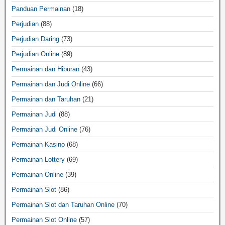
Panduan Permainan
(18)
Perjudian
(88)
Perjudian Daring
(73)
Perjudian Online
(89)
Permainan dan Hiburan
(43)
Permainan dan Judi Online
(66)
Permainan dan Taruhan
(21)
Permainan Judi
(88)
Permainan Judi Online
(76)
Permainan Kasino
(68)
Permainan Lottery
(69)
Permainan Online
(39)
Permainan Slot
(86)
Permainan Slot dan Taruhan Online
(70)
Permainan Slot Online
(57)