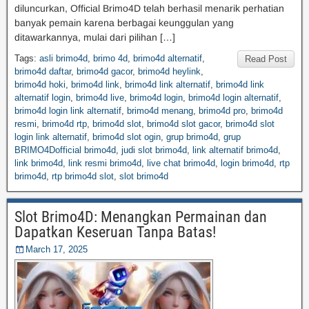
diluncurkan, Official Brimo4D telah berhasil menarik perhatian
banyak pemain karena berbagai keunggulan yang
ditawarkannya, mulai dari pilihan […]
Tags:
asli brimo4d
,
brimo 4d
,
brimo4d alternatif
,
Read Post
brimo4d daftar
,
brimo4d gacor
,
brimo4d heylink
,
brimo4d hoki
,
brimo4d link
,
brimo4d link alternatif
,
brimo4d link
alternatif login
,
brimo4d live
,
brimo4d login
,
brimo4d login alternatif
,
brimo4d login link alternatif
,
brimo4d menang
,
brimo4d pro
,
brimo4d
resmi
,
brimo4d rtp
,
brimo4d slot
,
brimo4d slot gacor
,
brimo4d slot
login link alternatif
,
brimo4d slot ogin
,
grup brimo4d
,
grup
BRIMO4Dofficial brimo4d
,
judi slot brimo4d
,
link alternatif brimo4d
,
link brimo4d
,
link resmi brimo4d
,
live chat brimo4d
,
login brimo4d
,
rtp
brimo4d
,
rtp brimo4d slot
,
slot brimo4d
Slot Brimo4D: Menangkan Permainan dan
Dapatkan Keseruan Tanpa Batas!
March 17, 2025