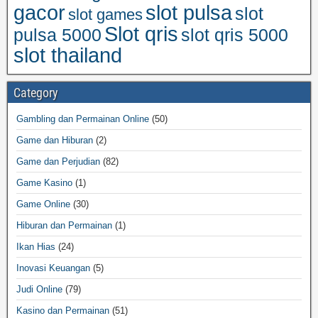
slot pulsa
gacor
slot
slot games
Slot qris
pulsa 5000
slot qris 5000
slot thailand
Category
Gambling dan Permainan Online
(50)
Game dan Hiburan
(2)
Game dan Perjudian
(82)
Game Kasino
(1)
Game Online
(30)
Hiburan dan Permainan
(1)
Ikan Hias
(24)
Inovasi Keuangan
(5)
Judi Online
(79)
Kasino dan Permainan
(51)