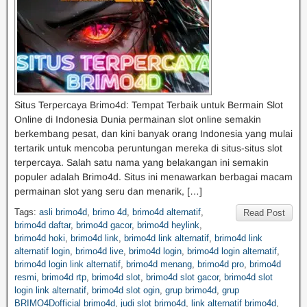
Situs Terpercaya Brimo4d: Tempat Terbaik untuk Bermain Slot
Online di Indonesia Dunia permainan slot online semakin
berkembang pesat, dan kini banyak orang Indonesia yang mulai
tertarik untuk mencoba peruntungan mereka di situs-situs slot
terpercaya. Salah satu nama yang belakangan ini semakin
populer adalah Brimo4d. Situs ini menawarkan berbagai macam
permainan slot yang seru dan menarik, […]
Tags:
asli brimo4d
,
brimo 4d
,
brimo4d alternatif
,
Read Post
brimo4d daftar
,
brimo4d gacor
,
brimo4d heylink
,
brimo4d hoki
,
brimo4d link
,
brimo4d link alternatif
,
brimo4d link
alternatif login
,
brimo4d live
,
brimo4d login
,
brimo4d login alternatif
,
brimo4d login link alternatif
,
brimo4d menang
,
brimo4d pro
,
brimo4d
resmi
,
brimo4d rtp
,
brimo4d slot
,
brimo4d slot gacor
,
brimo4d slot
login link alternatif
,
brimo4d slot ogin
,
grup brimo4d
,
grup
BRIMO4Dofficial brimo4d
,
judi slot brimo4d
,
link alternatif brimo4d
,