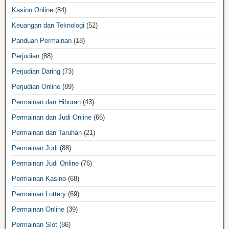
Kasino Online
(84)
Keuangan dan Teknologi
(52)
Panduan Permainan
(18)
Perjudian
(88)
Perjudian Daring
(73)
Perjudian Online
(89)
Permainan dan Hiburan
(43)
Permainan dan Judi Online
(66)
Permainan dan Taruhan
(21)
Permainan Judi
(88)
Permainan Judi Online
(76)
Permainan Kasino
(68)
Permainan Lottery
(69)
Permainan Online
(39)
Permainan Slot
(86)