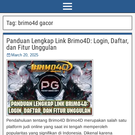
Tag:
brimo4d gacor
Panduan Lengkap Link Brimo4D: Login, Daftar,
dan Fitur Unggulan
March 20, 2025
Pendahuluan tentang Brimo4D Brimo4D merupakan salah satu
platform judi online yang saat ini tengah memperoleh
popularitas yang signifikan di Indonesia. Dikenal karena