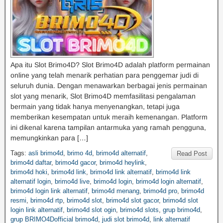
Apa itu Slot Brimo4D? Slot Brimo4D adalah platform permainan
online yang telah menarik perhatian para penggemar judi di
seluruh dunia. Dengan menawarkan berbagai jenis permainan
slot yang menarik, Slot Brimo4D memfasilitasi pengalaman
bermain yang tidak hanya menyenangkan, tetapi juga
memberikan kesempatan untuk meraih kemenangan. Platform
ini dikenal karena tampilan antarmuka yang ramah pengguna,
memungkinkan para […]
Tags:
asli brimo4d
,
brimo 4d
,
brimo4d alternatif
,
Read Post
brimo4d daftar
,
brimo4d gacor
,
brimo4d heylink
,
brimo4d hoki
,
brimo4d link
,
brimo4d link alternatif
,
brimo4d link
alternatif login
,
brimo4d live
,
brimo4d login
,
brimo4d login alternatif
,
brimo4d login link alternatif
,
brimo4d menang
,
brimo4d pro
,
brimo4d
resmi
,
brimo4d rtp
,
brimo4d slot
,
brimo4d slot gacor
,
brimo4d slot
login link alternatif
,
brimo4d slot ogin
,
brimo4d slots
,
grup brimo4d
,
grup BRIMO4Dofficial brimo4d
,
judi slot brimo4d
,
link alternatif