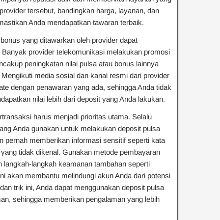
rovider tersebut, bandingkan harga, layanan, dan
emastikan Anda mendapatkan tawaran terbaik.
bonus yang ditawarkan oleh provider dapat
Banyak provider telekomunikasi melakukan promosi
ncakup peningkatan nilai pulsa atau bonus lainnya
Mengikuti media sosial dan kanal resmi dari provider
ate dengan penawaran yang ada, sehingga Anda tidak
atkan nilai lebih dari deposit yang Anda lakukan.
transaksi harus menjadi prioritas utama. Selalu
 yang Anda gunakan untuk melakukan deposit pulsa
 pernah memberikan informasi sensitif seperti kata
 yang tidak dikenal. Gunakan metode pembayaran
kan langkah-langkah keamanan tambahan seperti
a. Ini akan membantu melindungi akun Anda dari potensi
an trik ini, Anda dapat menggunakan deposit pulsa
man, sehingga memberikan pengalaman yang lebih