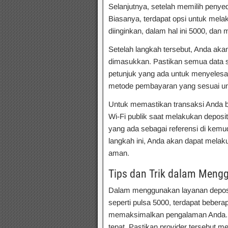
Selanjutnya, setelah memilih penyed
Biasanya, terdapat opsi untuk melak
diinginkan, dalam hal ini 5000, da
Setelah langkah tersebut, Anda aka
dimasukkan. Pastikan semua data su
petunjuk yang ada untuk menyeles
metode pembayaran yang sesuai unt
Untuk memastikan transaksi Anda b
Wi-Fi publik saat melakukan deposi
yang ada sebagai referensi di kemud
langkah ini, Anda akan dapat melak
aman.
Tips dan Trik dalam Meng
Dalam menggunakan layanan deposit
seperti pulsa 5000, terdapat bebera
memaksimalkan pengalaman Anda. P
tepat. Pastikan provider tersebut 