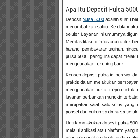
Apa Itu Deposit Pulsa 500
Deposit
pulsa 5000
adalah suatu be
menambahkan saldo. Ke dalam akun
seluler. Layanan ini umumnya diguna
Memfasilitasi pembayaran untuk be
barang, pembayaran tagihan, hingga
pulsa 5000, pengguna dapat melaku
menggunakan rekening bank.
Konsep deposit pulsa ini berawal d
praktis dalam melakukan pembayar
menggunakan pulsa telepon untuk m
layanan perbankan mungkin terbata
merupakan salah satu solusi yang 
ponsel dan cukup saldo pulsa untuk
Untuk melakukan deposit pulsa 500
melalui aplikasi atau platform yang 
yang sesuai akan dipotong dari sald