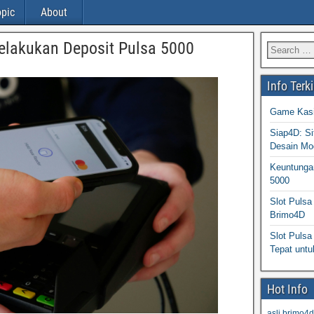
opic
About
lakukan Deposit Pulsa 5000
Info Terki
Game Kasin
Siap4D: S
Desain Mo
Keuntunga
5000
Slot Puls
Brimo4D
Slot Pulsa
Tepat unt
Hot Info
asli brimo4d