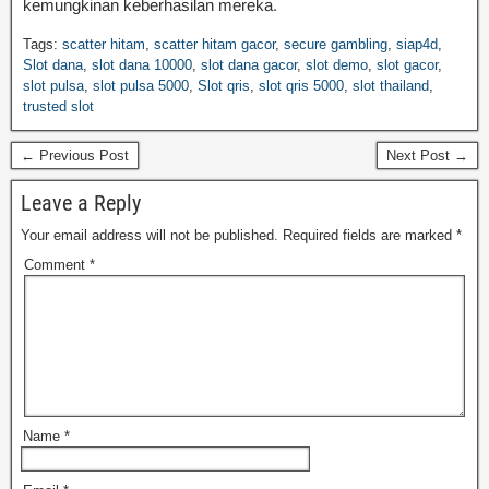
kemungkinan keberhasilan mereka.
Tags:
scatter hitam
,
scatter hitam gacor
,
secure gambling
,
siap4d
,
Slot dana
,
slot dana 10000
,
slot dana gacor
,
slot demo
,
slot gacor
,
slot pulsa
,
slot pulsa 5000
,
Slot qris
,
slot qris 5000
,
slot thailand
,
trusted slot
← Previous Post
Next Post →
Leave a Reply
Your email address will not be published.
Required fields are marked
*
Comment
*
Name
*