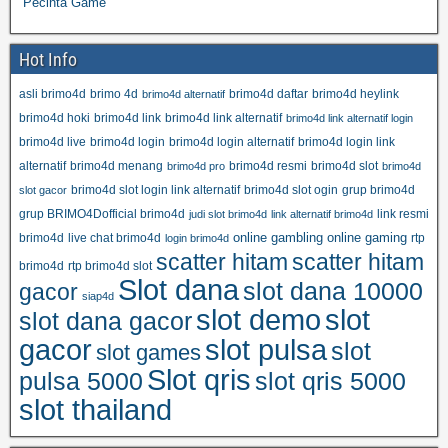
Pecinta Game
Hot Info
asli brimo4d
brimo 4d
brimo4d daftar
brimo4d heylink
brimo4d alternatif
brimo4d hoki
brimo4d link
brimo4d link alternatif
brimo4d link alternatif login
brimo4d live
brimo4d login
brimo4d login alternatif
brimo4d login link
alternatif
brimo4d menang
brimo4d resmi
brimo4d slot
brimo4d pro
brimo4d
brimo4d slot login link alternatif
brimo4d slot ogin
grup brimo4d
slot gacor
grup BRIMO4Dofficial brimo4d
link resmi
judi slot brimo4d
link alternatif brimo4d
online gambling
online gaming
brimo4d
live chat brimo4d
rtp
login brimo4d
scatter hitam
scatter hitam
brimo4d
rtp brimo4d slot
Slot dana
slot dana 10000
gacor
siap4d
slot demo
slot
slot dana gacor
slot pulsa
gacor
slot
slot games
Slot qris
pulsa 5000
slot qris 5000
slot thailand