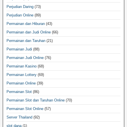
Perjudian Daring
(73)
Perjudian Online
(89)
Permainan dan Hiburan
(43)
Permainan dan Judi Online
(66)
Permainan dan Taruhan
(21)
Permainan Judi
(88)
Permainan Judi Online
(76)
Permainan Kasino
(68)
Permainan Lottery
(69)
Permainan Online
(39)
Permainan Slot
(86)
Permainan Slot dan Taruhan Online
(70)
Permainan Slot Online
(57)
Server Thailand
(92)
slot dana
(1)