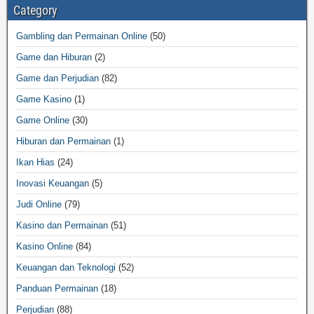
Category
Gambling dan Permainan Online
(50)
Game dan Hiburan
(2)
Game dan Perjudian
(82)
Game Kasino
(1)
Game Online
(30)
Hiburan dan Permainan
(1)
Ikan Hias
(24)
Inovasi Keuangan
(5)
Judi Online
(79)
Kasino dan Permainan
(51)
Kasino Online
(84)
Keuangan dan Teknologi
(52)
Panduan Permainan
(18)
Perjudian
(88)