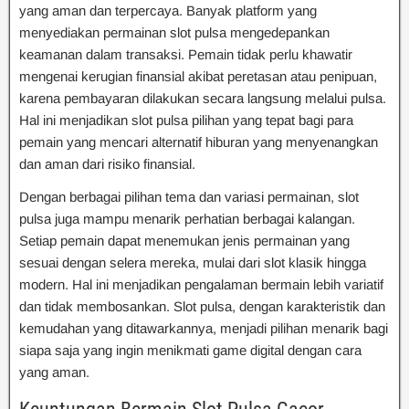
yang aman dan terpercaya. Banyak platform yang
menyediakan permainan slot pulsa mengedepankan
keamanan dalam transaksi. Pemain tidak perlu khawatir
mengenai kerugian finansial akibat peretasan atau penipuan,
karena pembayaran dilakukan secara langsung melalui pulsa.
Hal ini menjadikan slot pulsa pilihan yang tepat bagi para
pemain yang mencari alternatif hiburan yang menyenangkan
dan aman dari risiko finansial.
Dengan berbagai pilihan tema dan variasi permainan, slot
pulsa juga mampu menarik perhatian berbagai kalangan.
Setiap pemain dapat menemukan jenis permainan yang
sesuai dengan selera mereka, mulai dari slot klasik hingga
modern. Hal ini menjadikan pengalaman bermain lebih variatif
dan tidak membosankan. Slot pulsa, dengan karakteristik dan
kemudahan yang ditawarkannya, menjadi pilihan menarik bagi
siapa saja yang ingin menikmati game digital dengan cara
yang aman.