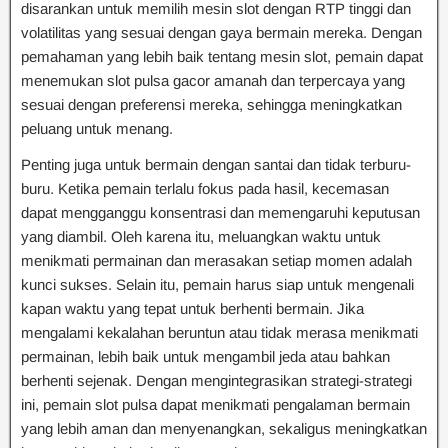
disarankan untuk memilih mesin slot dengan RTP tinggi dan
volatilitas yang sesuai dengan gaya bermain mereka. Dengan
pemahaman yang lebih baik tentang mesin slot, pemain dapat
menemukan slot pulsa gacor amanah dan terpercaya yang
sesuai dengan preferensi mereka, sehingga meningkatkan
peluang untuk menang.
Penting juga untuk bermain dengan santai dan tidak terburu-
buru. Ketika pemain terlalu fokus pada hasil, kecemasan
dapat mengganggu konsentrasi dan memengaruhi keputusan
yang diambil. Oleh karena itu, meluangkan waktu untuk
menikmati permainan dan merasakan setiap momen adalah
kunci sukses. Selain itu, pemain harus siap untuk mengenali
kapan waktu yang tepat untuk berhenti bermain. Jika
mengalami kekalahan beruntun atau tidak merasa menikmati
permainan, lebih baik untuk mengambil jeda atau bahkan
berhenti sejenak. Dengan mengintegrasikan strategi-strategi
ini, pemain slot pulsa dapat menikmati pengalaman bermain
yang lebih aman dan menyenangkan, sekaligus meningkatkan