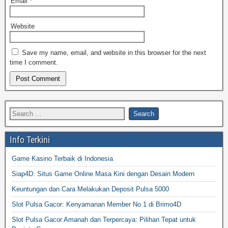
Email
*
Website
Save my name, email, and website in this browser for the next
time I comment.
Info Terkini
Game Kasino Terbaik di Indonesia
Siap4D: Situs Game Online Masa Kini dengan Desain Modern
Keuntungan dan Cara Melakukan Deposit Pulsa 5000
Slot Pulsa Gacor: Kenyamanan Member No 1 di Brimo4D
Slot Pulsa Gacor Amanah dan Terpercaya: Pilihan Tepat untuk