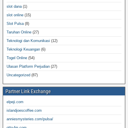
slot dana
(1)
slot online
(15)
Slot Pulsa
(8)
Taruhan Online
(27)
Teknologi dan Komunikasi
(12)
Teknologi Keuangan
(6)
Togel Online
(54)
Ulasan Platform Perjudian
(27)
Uncategorized
(87)
Partner Link Exchange
elpeji.com
islandjoescoffee.com
anniesmysteries.com/pulsa/
otto-fm.com