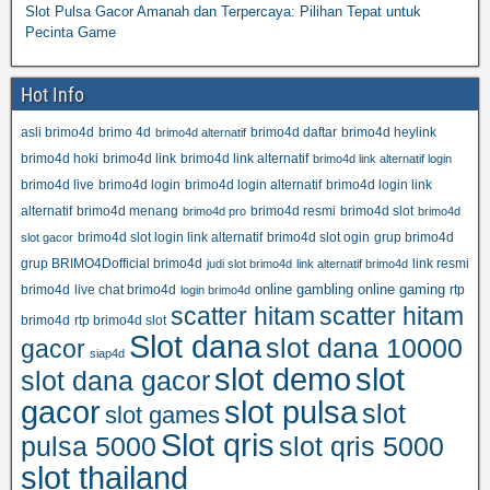
Slot Pulsa Gacor Amanah dan Terpercaya: Pilihan Tepat untuk
Pecinta Game
Hot Info
asli brimo4d
brimo 4d
brimo4d daftar
brimo4d heylink
brimo4d alternatif
brimo4d hoki
brimo4d link
brimo4d link alternatif
brimo4d link alternatif login
brimo4d live
brimo4d login
brimo4d login alternatif
brimo4d login link
alternatif
brimo4d menang
brimo4d resmi
brimo4d slot
brimo4d pro
brimo4d
brimo4d slot login link alternatif
brimo4d slot ogin
grup brimo4d
slot gacor
grup BRIMO4Dofficial brimo4d
link resmi
judi slot brimo4d
link alternatif brimo4d
online gambling
online gaming
brimo4d
live chat brimo4d
rtp
login brimo4d
scatter hitam
scatter hitam
brimo4d
rtp brimo4d slot
Slot dana
slot dana 10000
gacor
siap4d
slot demo
slot
slot dana gacor
slot pulsa
gacor
slot
slot games
Slot qris
pulsa 5000
slot qris 5000
slot thailand