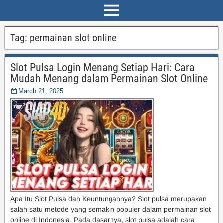
Tag:
permainan slot online
Slot Pulsa Login Menang Setiap Hari: Cara
Mudah Menang dalam Permainan Slot Online
March 21, 2025
Apa Itu Slot Pulsa dan Keuntungannya? Slot pulsa merupakan
salah satu metode yang semakin populer dalam permainan slot
online di Indonesia. Pada dasarnya, slot pulsa adalah cara