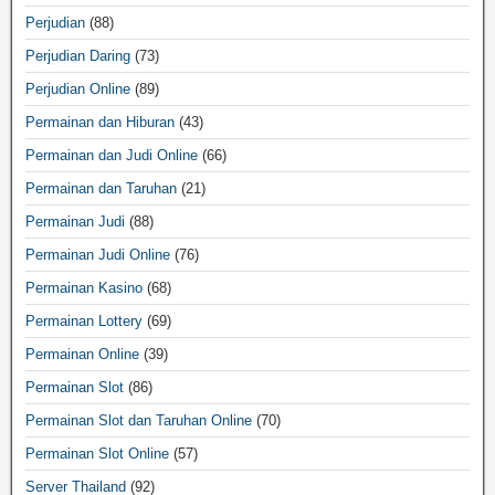
Perjudian
(88)
Perjudian Daring
(73)
Perjudian Online
(89)
Permainan dan Hiburan
(43)
Permainan dan Judi Online
(66)
Permainan dan Taruhan
(21)
Permainan Judi
(88)
Permainan Judi Online
(76)
Permainan Kasino
(68)
Permainan Lottery
(69)
Permainan Online
(39)
Permainan Slot
(86)
Permainan Slot dan Taruhan Online
(70)
Permainan Slot Online
(57)
Server Thailand
(92)