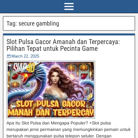
Tag:
secure gambling
Slot Pulsa Gacor Amanah dan Terpercaya:
Pilihan Tepat untuk Pecinta Game
March 22, 2025
Apa Itu Slot Pulsa dan Mengapa Populer? +Slot pulsa
merupakan jenis permainan yang memungkinkan pemain untuk
bertaruh menggunakan pulsa telepon seluler. Dengan