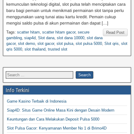
kemunculan teknologi digital, slot pulsa telah menciptakan cara
baru bagi pemain untuk menikmati permainan slot tanpa perlu
menggunakan uang tunai atau kartu kredit. Pemain cukup
mengisi saldo pulsa di akun permainan dan dapat […]
Tags:
scatter hitam
,
scatter hitam gacor
,
secure
Read Post
gambling
,
siap4d
,
Slot dana
,
slot dana 10000
,
slot dana
gacor
,
slot demo
,
slot gacor
,
slot pulsa
,
slot pulsa 5000
,
Slot qris
,
slot
qris 5000
,
slot thailand
,
trusted slot
Info Terkini
Game Kasino Terbaik di Indonesia
Siap4D: Situs Game Online Masa Kini dengan Desain Modern
Keuntungan dan Cara Melakukan Deposit Pulsa 5000
Slot Pulsa Gacor: Kenyamanan Member No 1 di Brimo4D