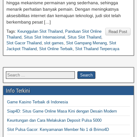
hingga mekanisme permainan yang sederhana, sehingga
menarik perhatian banyak pemain. Dengan meningkatnya
aksesibilitas internet dan kemajuan teknologi, judi slot telah
berkembang pesat […]
Tags:
Keunggulan Slot Thailand
,
Panduan Slot Online
Read Post
Thailand
,
Situs Slot Internasional
,
Situs Slot Thailand
,
Slot Gacor Thailand
,
slot games
,
Slot Gampang Menang
,
Slot
Jackpot Thailand
,
Slot Online Terbaik
,
Slot Thailand Terpercaya
Info Terkini
Game Kasino Terbaik di Indonesia
Siap4D: Situs Game Online Masa Kini dengan Desain Modern
Keuntungan dan Cara Melakukan Deposit Pulsa 5000
Slot Pulsa Gacor: Kenyamanan Member No 1 di Brimo4D