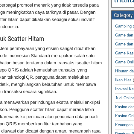
 berbagai promosi menarik yang tidak tersedia pada
ga meningkatkan daya tariknya di pasar. Dengan
Category
tter hitam dapat dikatakan sebagai solusi inovatif
Indonesia.
Gambling 
Game dan 
uk Scatter Hitam
Game dan 
sistem pembayaran yang efisien sangat dibutuhkan,
Game Kas
de Indonesian Standard) merupakan salah satu
Game Onli
atian besar, terutama dalam transaksi scatter hitam.
depo QRIS adalah kemudahan transaksi yang
Hiburan d
an teknologi QR, pengguna dapat melakukan
Ikan Hias
(
detik, menghilangkan kebutuhan untuk membawa
Inovasi K
 transaksi secara signifikan.
Judi Onlin
a menawarkan perlindungan ekstra melalui enkripsi
Kasino da
okoh. Pengguna scatter hitam dapat merasa lebih
Kasino Onl
karena risiko penipuan atau pencurian data pribadi
aan QRIS memberikan fitur tambahan yang
Keuangan 
i diawasi dan dicatat dengan aman, menambah rasa
Panduan P