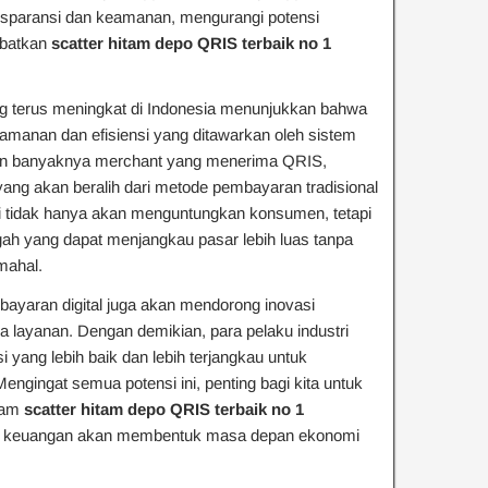
nsparansi dan keamanan, mengurangi potensi
ibatkan
scatter hitam depo QRIS terbaik no 1
ng terus meningkat di Indonesia menunjukkan bahwa
manan dan efisiensi yang ditawarkan oleh sistem
in banyaknya merchant yang menerima QRIS,
ang akan beralih dari metode pembayaran tradisional
ni tidak hanya akan menguntungkan konsumen, tetapi
ah yang dapat menjangkau pasar lebih luas tanpa
mahal.
bayaran digital juga akan mendorong inovasi
ia layanan. Dengan demikian, para pelaku industri
yang lebih baik dan lebih terjangkau untuk
ngingat semua potensi ini, penting bagi kita untuk
lam
scatter hitam depo QRIS terbaik no 1
i keuangan akan membentuk masa depan ekonomi