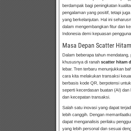
berdampak bagi peningkatan kualit
pengalaman yang positif, tetapi j
yang berkelanjutan. Hal ini seharu
dalam mengembangkan fitur dan kea
Indonesia demi kepuasan pengguna 
Masa Depan Scatter Hitam
Dalam beberapa tahun mendatang, p
khususnya di ranah
scatter hitam 
lebar. Tren terbaru menunjukkan b
cara kita melakukan transaksi ke
berbasis kode QR, berpotensi untuk 
seperti kecerdasan buatan (AI) dan
dan kecepatan transaksi.
Salah satu inovasi yang dapat terj
lebih canggih. Dengan memanfaatk
dapat menganalisis perilaku pengg
yang lebih personal dan sesuai den