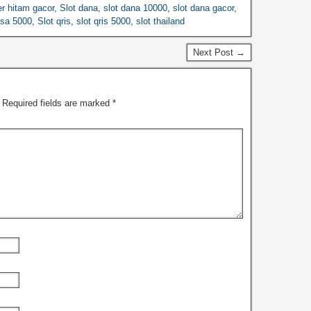
er hitam gacor
,
Slot dana
,
slot dana 10000
,
slot dana gacor
,
lsa 5000
,
Slot qris
,
slot qris 5000
,
slot thailand
Next Post →
Required fields are marked
*