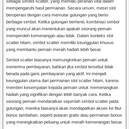
sebagai simbol scatter, yang memiliki peranan vital dalam
mempengaruhi hasil permainan. Secara umum, mesin slot
beroperasi dengan cara memutar gulungan yang berisi
berbagai simbol. Ketika gulungan berhenti, kombinasi simbol
yang muncul akan menentukan apakah seorang pemain
memperoleh kemenangan atau tidak. Dalam konteks slot
scatter hitam, simbol scatter memiliki keunggulan khusus
yang membantu pemain meraih hadiah lebih besar.
Simbol scatter biasanya memungkinkan pemain untuk
menerima pembayaran, bahkan jika simbol tersebut tidak
berada pada garis pembayaran yang aktif. Ini menjadi
keunggulan utama dari permainan slot scatter hitam, karena
memberi kesempatan kepada pemain untuk memenangkan
hadiah yang signifikan dengan lebih banyak cara. Ketika
seorang pemain mendaratkan sejumlah simbol scatter pada
gulungan, mereka biasanya akan mendapatkan akses ke fitur
bonus tambahan, seperti putaran gratis atau permainan bonus
yang meningkatkan peluang untuk meraih kemenangan besar.