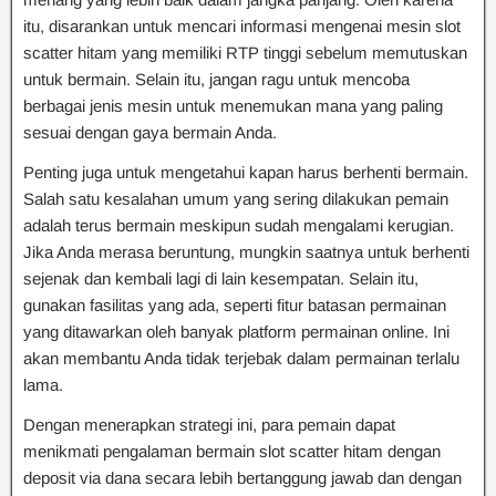
itu, disarankan untuk mencari informasi mengenai mesin slot
scatter hitam yang memiliki RTP tinggi sebelum memutuskan
untuk bermain. Selain itu, jangan ragu untuk mencoba
berbagai jenis mesin untuk menemukan mana yang paling
sesuai dengan gaya bermain Anda.
Penting juga untuk mengetahui kapan harus berhenti bermain.
Salah satu kesalahan umum yang sering dilakukan pemain
adalah terus bermain meskipun sudah mengalami kerugian.
Jika Anda merasa beruntung, mungkin saatnya untuk berhenti
sejenak dan kembali lagi di lain kesempatan. Selain itu,
gunakan fasilitas yang ada, seperti fitur batasan permainan
yang ditawarkan oleh banyak platform permainan online. Ini
akan membantu Anda tidak terjebak dalam permainan terlalu
lama.
Dengan menerapkan strategi ini, para pemain dapat
menikmati pengalaman bermain slot scatter hitam dengan
deposit via dana secara lebih bertanggung jawab dan dengan