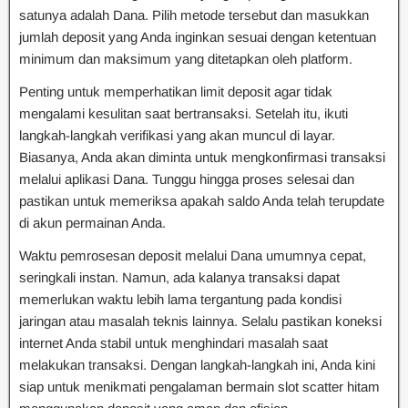
satunya adalah Dana. Pilih metode tersebut dan masukkan
jumlah deposit yang Anda inginkan sesuai dengan ketentuan
minimum dan maksimum yang ditetapkan oleh platform.
Penting untuk memperhatikan limit deposit agar tidak
mengalami kesulitan saat bertransaksi. Setelah itu, ikuti
langkah-langkah verifikasi yang akan muncul di layar.
Biasanya, Anda akan diminta untuk mengkonfirmasi transaksi
melalui aplikasi Dana. Tunggu hingga proses selesai dan
pastikan untuk memeriksa apakah saldo Anda telah terupdate
di akun permainan Anda.
Waktu pemrosesan deposit melalui Dana umumnya cepat,
seringkali instan. Namun, ada kalanya transaksi dapat
memerlukan waktu lebih lama tergantung pada kondisi
jaringan atau masalah teknis lainnya. Selalu pastikan koneksi
internet Anda stabil untuk menghindari masalah saat
melakukan transaksi. Dengan langkah-langkah ini, Anda kini
siap untuk menikmati pengalaman bermain slot scatter hitam