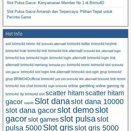
Slot Pulsa Gacor: Kenyamanan Member No 1 di Brimo4D
Slot Pulsa Gacor Amanah dan Terpercaya: Pilihan Tepat untuk
Pecinta Game
Hot Info
asli brimo4d
brimo 4d
brimo4d daftar
brimo4d heylink
brimo4d alternatif
brimo4d hoki
brimo4d link
brimo4d link alternatif
brimo4d link alternatif login
brimo4d live
brimo4d login
brimo4d login alternatif
brimo4d login link
alternatif
brimo4d menang
brimo4d resmi
brimo4d slot
brimo4d pro
brimo4d
brimo4d slot login link alternatif
brimo4d slot ogin
grup brimo4d
slot gacor
grup BRIMO4Dofficial brimo4d
link resmi
judi slot brimo4d
link alternatif brimo4d
online gambling
online gaming
brimo4d
live chat brimo4d
rtp
login brimo4d
scatter hitam
scatter hitam
brimo4d
rtp brimo4d slot
Slot dana
slot dana 10000
gacor
siap4d
slot demo
slot
slot dana gacor
slot pulsa
gacor
slot
slot games
Slot qris
pulsa 5000
slot qris 5000