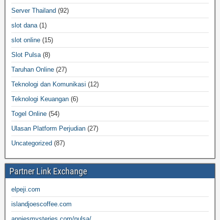
Server Thailand
(92)
slot dana
(1)
slot online
(15)
Slot Pulsa
(8)
Taruhan Online
(27)
Teknologi dan Komunikasi
(12)
Teknologi Keuangan
(6)
Togel Online
(54)
Ulasan Platform Perjudian
(27)
Uncategorized
(87)
Partner Link Exchange
elpeji.com
islandjoescoffee.com
anniesmysteries.com/pulsa/