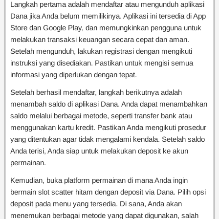
Langkah pertama adalah mendaftar atau mengunduh aplikasi
Dana jika Anda belum memilikinya. Aplikasi ini tersedia di App
Store dan Google Play, dan memungkinkan pengguna untuk
melakukan transaksi keuangan secara cepat dan aman.
Setelah mengunduh, lakukan registrasi dengan mengikuti
instruksi yang disediakan. Pastikan untuk mengisi semua
informasi yang diperlukan dengan tepat.
Setelah berhasil mendaftar, langkah berikutnya adalah
menambah saldo di aplikasi Dana. Anda dapat menambahkan
saldo melalui berbagai metode, seperti transfer bank atau
menggunakan kartu kredit. Pastikan Anda mengikuti prosedur
yang ditentukan agar tidak mengalami kendala. Setelah saldo
Anda terisi, Anda siap untuk melakukan deposit ke akun
permainan.
Kemudian, buka platform permainan di mana Anda ingin
bermain slot scatter hitam dengan deposit via Dana. Pilih opsi
deposit pada menu yang tersedia. Di sana, Anda akan
menemukan berbagai metode yang dapat digunakan, salah