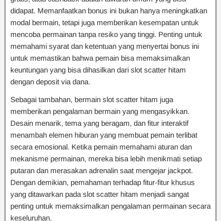
didapat. Memanfaatkan bonus ini bukan hanya meningkatkan
modal bermain, tetapi juga memberikan kesempatan untuk
mencoba permainan tanpa resiko yang tinggi. Penting untuk
memahami syarat dan ketentuan yang menyertai bonus ini
untuk memastikan bahwa pemain bisa memaksimalkan
keuntungan yang bisa dihasilkan dari slot scatter hitam
dengan deposit via dana.
Sebagai tambahan, bermain slot scatter hitam juga
memberikan pengalaman bermain yang mengasyikkan.
Desain menarik, tema yang beragam, dan fitur interaktif
menambah elemen hiburan yang membuat pemain terlibat
secara emosional. Ketika pemain memahami aturan dan
mekanisme permainan, mereka bisa lebih menikmati setiap
putaran dan merasakan adrenalin saat mengejar jackpot.
Dengan demikian, pemahaman terhadap fitur-fitur khusus
yang ditawarkan pada slot scatter hitam menjadi sangat
penting untuk memaksimalkan pengalaman permainan secara
keseluruhan.