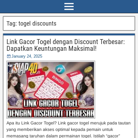
Tag:
togel discounts
Link Gacor Togel dengan Discount Terbesar:
Dapatkan Keuntungan Maksimal!
January 24, 2025
Apa itu Link Gacor Togel? Link gacor togel merujuk pada tautan
yang memberikan akses optimal kepada pemain untuk
memasang taruhan dalam permainan togel. Istilah “gacor”