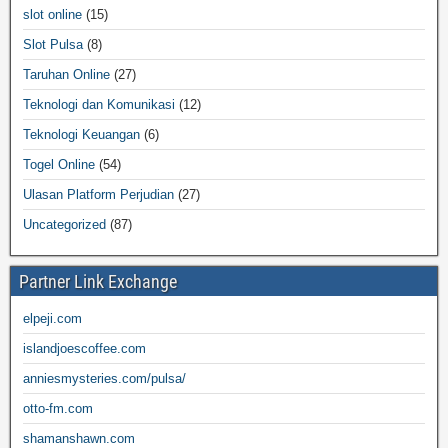
slot online
(15)
Slot Pulsa
(8)
Taruhan Online
(27)
Teknologi dan Komunikasi
(12)
Teknologi Keuangan
(6)
Togel Online
(54)
Ulasan Platform Perjudian
(27)
Uncategorized
(87)
Partner Link Exchange
elpeji.com
islandjoescoffee.com
anniesmysteries.com/pulsa/
otto-fm.com
shamanshawn.com