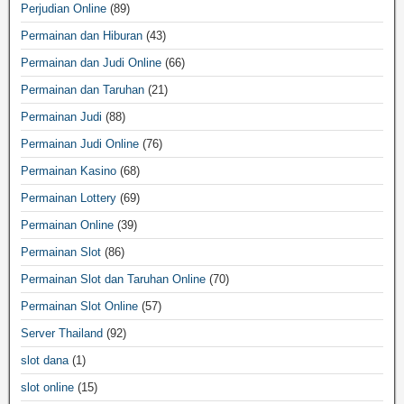
Perjudian Online
(89)
Permainan dan Hiburan
(43)
Permainan dan Judi Online
(66)
Permainan dan Taruhan
(21)
Permainan Judi
(88)
Permainan Judi Online
(76)
Permainan Kasino
(68)
Permainan Lottery
(69)
Permainan Online
(39)
Permainan Slot
(86)
Permainan Slot dan Taruhan Online
(70)
Permainan Slot Online
(57)
Server Thailand
(92)
slot dana
(1)
slot online
(15)