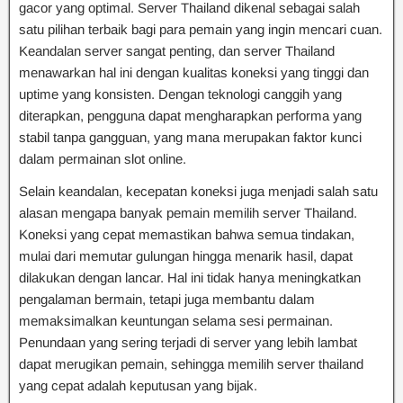
gacor yang optimal. Server Thailand dikenal sebagai salah
satu pilihan terbaik bagi para pemain yang ingin mencari cuan.
Keandalan server sangat penting, dan server Thailand
menawarkan hal ini dengan kualitas koneksi yang tinggi dan
uptime yang konsisten. Dengan teknologi canggih yang
diterapkan, pengguna dapat mengharapkan performa yang
stabil tanpa gangguan, yang mana merupakan faktor kunci
dalam permainan slot online.
Selain keandalan, kecepatan koneksi juga menjadi salah satu
alasan mengapa banyak pemain memilih server Thailand.
Koneksi yang cepat memastikan bahwa semua tindakan,
mulai dari memutar gulungan hingga menarik hasil, dapat
dilakukan dengan lancar. Hal ini tidak hanya meningkatkan
pengalaman bermain, tetapi juga membantu dalam
memaksimalkan keuntungan selama sesi permainan.
Penundaan yang sering terjadi di server yang lebih lambat
dapat merugikan pemain, sehingga memilih server thailand
yang cepat adalah keputusan yang bijak.