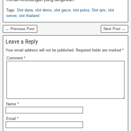
Tags:
Slot dana
,
slot demo
,
slot gacor
,
slot pulsa
,
Slot qris
,
slot
server
,
slot thailand
← Previous Post
Next Post →
Leave a Reply
Your email address will not be published.
Required fields are marked
*
Comment
*
Name
*
Email
*