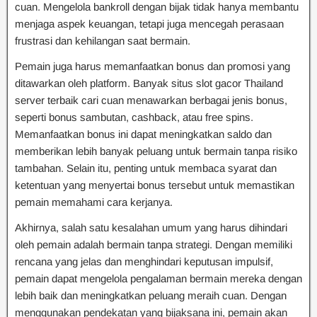
cuan. Mengelola bankroll dengan bijak tidak hanya membantu
menjaga aspek keuangan, tetapi juga mencegah perasaan
frustrasi dan kehilangan saat bermain.
Pemain juga harus memanfaatkan bonus dan promosi yang
ditawarkan oleh platform. Banyak situs slot gacor Thailand
server terbaik cari cuan menawarkan berbagai jenis bonus,
seperti bonus sambutan, cashback, atau free spins.
Memanfaatkan bonus ini dapat meningkatkan saldo dan
memberikan lebih banyak peluang untuk bermain tanpa risiko
tambahan. Selain itu, penting untuk membaca syarat dan
ketentuan yang menyertai bonus tersebut untuk memastikan
pemain memahami cara kerjanya.
Akhirnya, salah satu kesalahan umum yang harus dihindari
oleh pemain adalah bermain tanpa strategi. Dengan memiliki
rencana yang jelas dan menghindari keputusan impulsif,
pemain dapat mengelola pengalaman bermain mereka dengan
lebih baik dan meningkatkan peluang meraih cuan. Dengan
menggunakan pendekatan yang bijaksana ini, pemain akan