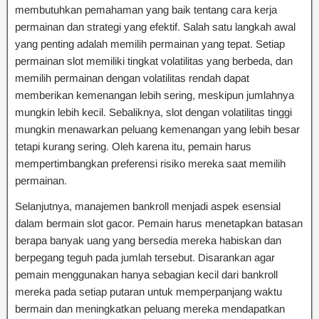
membutuhkan pemahaman yang baik tentang cara kerja
permainan dan strategi yang efektif. Salah satu langkah awal
yang penting adalah memilih permainan yang tepat. Setiap
permainan slot memiliki tingkat volatilitas yang berbeda, dan
memilih permainan dengan volatilitas rendah dapat
memberikan kemenangan lebih sering, meskipun jumlahnya
mungkin lebih kecil. Sebaliknya, slot dengan volatilitas tinggi
mungkin menawarkan peluang kemenangan yang lebih besar
tetapi kurang sering. Oleh karena itu, pemain harus
mempertimbangkan preferensi risiko mereka saat memilih
permainan.
Selanjutnya, manajemen bankroll menjadi aspek esensial
dalam bermain slot gacor. Pemain harus menetapkan batasan
berapa banyak uang yang bersedia mereka habiskan dan
berpegang teguh pada jumlah tersebut. Disarankan agar
pemain menggunakan hanya sebagian kecil dari bankroll
mereka pada setiap putaran untuk memperpanjang waktu
bermain dan meningkatkan peluang mereka mendapatkan