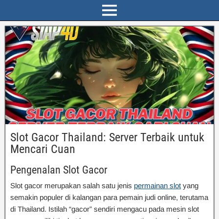
Slot Gacor Thailand: Server Terbaik untuk
Mencari Cuan
Pengenalan Slot Gacor
Slot gacor merupakan salah satu jenis
permainan slot
yang
semakin populer di kalangan para pemain judi online, terutama
di Thailand. Istilah “gacor” sendiri mengacu pada mesin slot