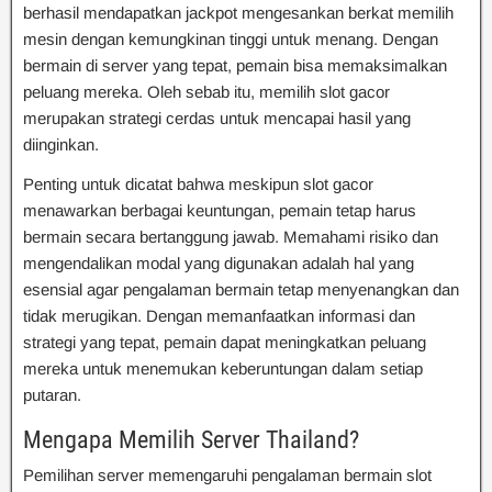
berhasil mendapatkan jackpot mengesankan berkat memilih
mesin dengan kemungkinan tinggi untuk menang. Dengan
bermain di server yang tepat, pemain bisa memaksimalkan
peluang mereka. Oleh sebab itu, memilih slot gacor
merupakan strategi cerdas untuk mencapai hasil yang
diinginkan.
Penting untuk dicatat bahwa meskipun slot gacor
menawarkan berbagai keuntungan, pemain tetap harus
bermain secara bertanggung jawab. Memahami risiko dan
mengendalikan modal yang digunakan adalah hal yang
esensial agar pengalaman bermain tetap menyenangkan dan
tidak merugikan. Dengan memanfaatkan informasi dan
strategi yang tepat, pemain dapat meningkatkan peluang
mereka untuk menemukan keberuntungan dalam setiap
putaran.
Mengapa Memilih Server Thailand?
Pemilihan server memengaruhi pengalaman bermain slot