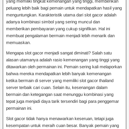
yang memiliki tingkat kemenangan yang tinggi, memberikan
peluang lebih baik bagi pemain untuk mendapatkan hasil yang
menguntungkan. Karakteristik utama dari slot gacor adalah
adanya kombinasi simbol yang sering muncul dan
memberikan pembayaran yang cukup signifikan. Hal ini
membuat pengalaman bermain menjadi lebih menarik dan
memuaskan.
Mengapa slot gacor menjadi sangat diminati? Salah satu
alasan utamanya adalah rasio kemenangan yang tinggi yang
ditawarkan oleh permainan ini. Pemain sering kali melaporkan
bahwa mereka mendapatkan lebih banyak kemenangan
ketika bermain di server yang memiliki slot gacor thailand
server terbaik cari cuan. Selain itu, kesenangan dalam
bermain dan ketegangan saat menunggu kombinasi yang
tepat juga menjadi daya tarik tersendiri bagi para penggemar
permainan ini.
Slot gacor tidak hanya menawarkan keseruan, tetapi juga
kesempatan untuk meraih cuan besar. Banyak pemain yang