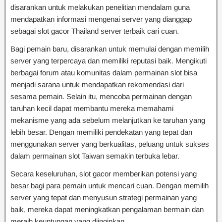
disarankan untuk melakukan penelitian mendalam guna
mendapatkan informasi mengenai server yang dianggap
sebagai slot gacor Thailand server terbaik cari cuan.
Bagi pemain baru, disarankan untuk memulai dengan memilih
server yang terpercaya dan memiliki reputasi baik. Mengikuti
berbagai forum atau komunitas dalam permainan slot bisa
menjadi sarana untuk mendapatkan rekomendasi dari
sesama pemain. Selain itu, mencoba permainan dengan
taruhan kecil dapat membantu mereka memahami
mekanisme yang ada sebelum melanjutkan ke taruhan yang
lebih besar. Dengan memiliki pendekatan yang tepat dan
menggunakan server yang berkualitas, peluang untuk sukses
dalam permainan slot Taiwan semakin terbuka lebar.
Secara keseluruhan, slot gacor memberikan potensi yang
besar bagi para pemain untuk mencari cuan. Dengan memilih
server yang tepat dan menyusun strategi permainan yang
baik, mereka dapat meningkatkan pengalaman bermain dan
meraih keuntungan yang diinginkan.