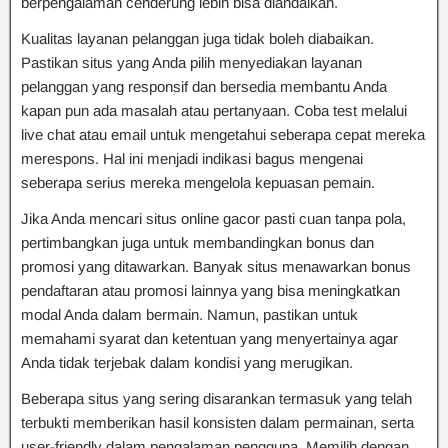
berpengalaman cenderung lebih bisa diandalkan.
Kualitas layanan pelanggan juga tidak boleh diabaikan.
Pastikan situs yang Anda pilih menyediakan layanan
pelanggan yang responsif dan bersedia membantu Anda
kapan pun ada masalah atau pertanyaan. Coba test melalui
live chat atau email untuk mengetahui seberapa cepat mereka
merespons. Hal ini menjadi indikasi bagus mengenai
seberapa serius mereka mengelola kepuasan pemain.
Jika Anda mencari situs online gacor pasti cuan tanpa pola,
pertimbangkan juga untuk membandingkan bonus dan
promosi yang ditawarkan. Banyak situs menawarkan bonus
pendaftaran atau promosi lainnya yang bisa meningkatkan
modal Anda dalam bermain. Namun, pastikan untuk
memahami syarat dan ketentuan yang menyertainya agar
Anda tidak terjebak dalam kondisi yang merugikan.
Beberapa situs yang sering disarankan termasuk yang telah
terbukti memberikan hasil konsisten dalam permainan, serta
user-friendly dalam pengalaman pengguna. Memilih dengan