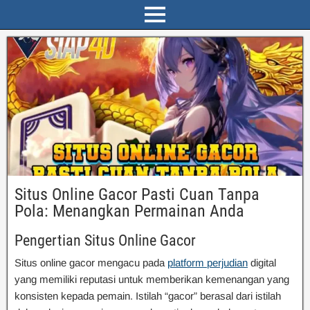
Situs Online Gacor Pasti Cuan Tanpa
Pola: Menangkan Permainan Anda
Pengertian Situs Online Gacor
Situs online gacor mengacu pada
platform perjudian
digital
yang memiliki reputasi untuk memberikan kemenangan yang
konsisten kepada pemain. Istilah “gacor” berasal dari istilah