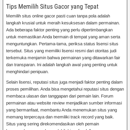
Tips Memilih Situs Gacor yang Tepat
Memilih situs online gacor pasti cuan tanpa pola adalah
langkah krusial untuk meraih kesuksesan dalam permainan.
Ada beberapa faktor penting yang perlu dipertimbangkan
untuk memastikan Anda bermain di tempat yang aman serta
menguntungkan. Pertama-tama, periksa status lisensi situs
tersebut. Situs yang memiliki lisensi resmi dari otoritas judi
terkemuka menjamin bahwa permainan yang ditawarkan fair
dan transparan. Ini adalah langkah awal yang penting untuk
menghindari penipuan.
Selain lisensi, reputasi situs juga menjadi faktor penting dalam
proses pemilihan. Anda bisa mengetahui reputasi situs dengan
membaca ulasan dan tanggapan dari pemain lain. Forum
permainan atau website review menjadikan sumber informasi
yang bermanfaat, membantu Anda menemukan situs yang
memang terpercaya dan memiliki track record yang baik.
Situs yang sering direkomendasikan oleh pemain