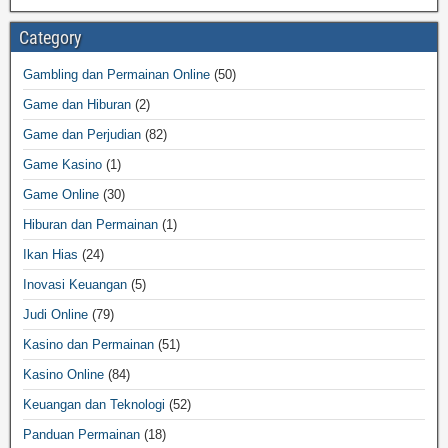
Category
Gambling dan Permainan Online
(50)
Game dan Hiburan
(2)
Game dan Perjudian
(82)
Game Kasino
(1)
Game Online
(30)
Hiburan dan Permainan
(1)
Ikan Hias
(24)
Inovasi Keuangan
(5)
Judi Online
(79)
Kasino dan Permainan
(51)
Kasino Online
(84)
Keuangan dan Teknologi
(52)
Panduan Permainan
(18)