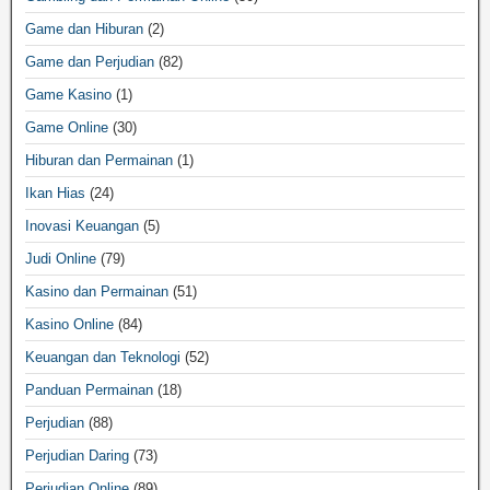
Game dan Hiburan
(2)
Game dan Perjudian
(82)
Game Kasino
(1)
Game Online
(30)
Hiburan dan Permainan
(1)
Ikan Hias
(24)
Inovasi Keuangan
(5)
Judi Online
(79)
Kasino dan Permainan
(51)
Kasino Online
(84)
Keuangan dan Teknologi
(52)
Panduan Permainan
(18)
Perjudian
(88)
Perjudian Daring
(73)
Perjudian Online
(89)