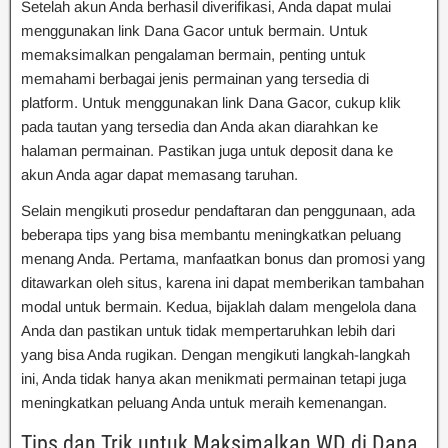
Setelah akun Anda berhasil diverifikasi, Anda dapat mulai
menggunakan link Dana Gacor untuk bermain. Untuk
memaksimalkan pengalaman bermain, penting untuk
memahami berbagai jenis permainan yang tersedia di
platform. Untuk menggunakan link Dana Gacor, cukup klik
pada tautan yang tersedia dan Anda akan diarahkan ke
halaman permainan. Pastikan juga untuk deposit dana ke
akun Anda agar dapat memasang taruhan.
Selain mengikuti prosedur pendaftaran dan penggunaan, ada
beberapa tips yang bisa membantu meningkatkan peluang
menang Anda. Pertama, manfaatkan bonus dan promosi yang
ditawarkan oleh situs, karena ini dapat memberikan tambahan
modal untuk bermain. Kedua, bijaklah dalam mengelola dana
Anda dan pastikan untuk tidak mempertaruhkan lebih dari
yang bisa Anda rugikan. Dengan mengikuti langkah-langkah
ini, Anda tidak hanya akan menikmati permainan tetapi juga
meningkatkan peluang Anda untuk meraih kemenangan.
Tips dan Trik untuk Maksimalkan WD di Dana