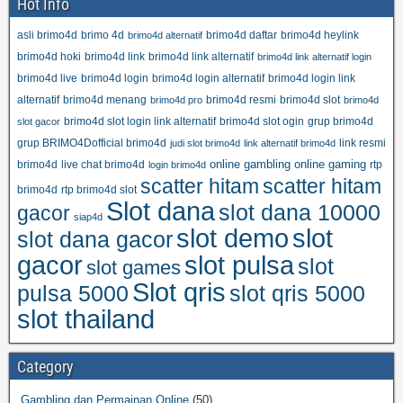
Hot Info
asli brimo4d
brimo 4d
brimo4d daftar
brimo4d heylink
brimo4d alternatif
brimo4d hoki
brimo4d link
brimo4d link alternatif
brimo4d link alternatif login
brimo4d live
brimo4d login
brimo4d login alternatif
brimo4d login link
alternatif
brimo4d menang
brimo4d resmi
brimo4d slot
brimo4d pro
brimo4d
brimo4d slot login link alternatif
brimo4d slot ogin
grup brimo4d
slot gacor
grup BRIMO4Dofficial brimo4d
link resmi
judi slot brimo4d
link alternatif brimo4d
online gambling
online gaming
brimo4d
live chat brimo4d
rtp
login brimo4d
scatter hitam
scatter hitam
brimo4d
rtp brimo4d slot
Slot dana
slot dana 10000
gacor
siap4d
slot demo
slot
slot dana gacor
slot pulsa
gacor
slot
slot games
Slot qris
pulsa 5000
slot qris 5000
slot thailand
Category
Gambling dan Permainan Online
(50)