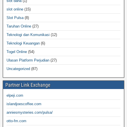
slot dana
(1)
slot online
(15)
Slot Pulsa
(8)
Taruhan Online
(27)
Teknologi dan Komunikasi
(12)
Teknologi Keuangan
(6)
Togel Online
(54)
Ulasan Platform Perjudian
(27)
Uncategorized
(87)
Partner Link Exchange
elpeji.com
islandjoescoffee.com
anniesmysteries.com/pulsa/
otto-fm.com