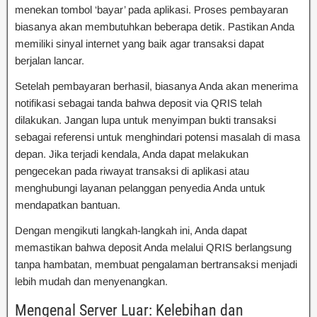
menekan tombol ‘bayar’ pada aplikasi. Proses pembayaran
biasanya akan membutuhkan beberapa detik. Pastikan Anda
memiliki sinyal internet yang baik agar transaksi dapat
berjalan lancar.
Setelah pembayaran berhasil, biasanya Anda akan menerima
notifikasi sebagai tanda bahwa deposit via QRIS telah
dilakukan. Jangan lupa untuk menyimpan bukti transaksi
sebagai referensi untuk menghindari potensi masalah di masa
depan. Jika terjadi kendala, Anda dapat melakukan
pengecekan pada riwayat transaksi di aplikasi atau
menghubungi layanan pelanggan penyedia Anda untuk
mendapatkan bantuan.
Dengan mengikuti langkah-langkah ini, Anda dapat
memastikan bahwa deposit Anda melalui QRIS berlangsung
tanpa hambatan, membuat pengalaman bertransaksi menjadi
lebih mudah dan menyenangkan.
Mengenal Server Luar: Kelebihan dan