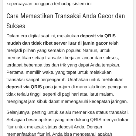
kepercayaan pengguna terhadap sistem ini.
Cara Memastikan Transaksi Anda Gacor dan
Sukses
Dalam era digital saat ini, melakukan
deposit via QRIS
mudah dan tidak ribet server luar di jamin gacor
telah
menjadi pilihan yang semakin populer. Namun, untuk
memastikan setiap transaksi berjalan lancar dan sukses,
terdapat beberapa tips dan trik yang dapat Anda terapkan.
Pertama, memilih waktu yang tepat untuk melakukan
transaksi sangat berpengaruh. Usahakan untuk melakukan
deposit via QRIS
pada jam-jam di mana lalu lintas pengguna
tidak terlalu tinggi, seperti di pagi hari atau larut malam,
mengingat jam sibuk dapat memengaruhi kecepatan jaringan.
Selanjutnya, penting untuk selalu memeriksa status transaksi.
Sebagian besar aplikasi yang mendukung QRIS menyediakan
fitur untuk melacak status deposit Anda. Dengan
memanfaatkan fitur ini, Anda bisa mengetahui apakah