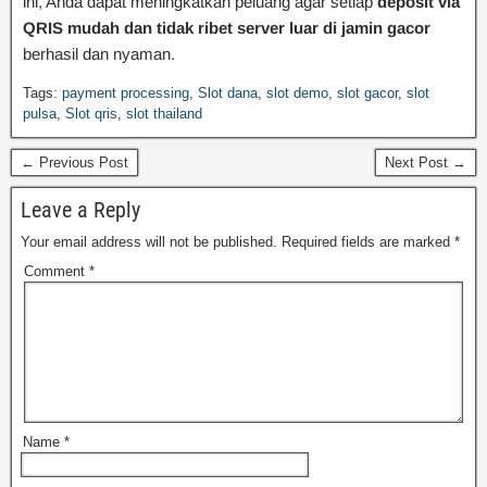
ini, Anda dapat meningkatkan peluang agar setiap
deposit via
QRIS mudah dan tidak ribet server luar di jamin gacor
berhasil dan nyaman.
Tags:
payment processing
,
Slot dana
,
slot demo
,
slot gacor
,
slot
pulsa
,
Slot qris
,
slot thailand
← Previous Post
Next Post →
Leave a Reply
Your email address will not be published.
Required fields are marked
*
Comment
*
Name
*