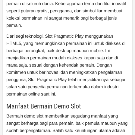
pemain di seluruh dunia. Keberagaman tema dan fitur inovatif
seperti putaran gratis, pengganda, dan simbol liar membuat
koleksi permainan ini sangat menarik bagi berbagai jenis
pemain.
Dari segi teknologi, Slot Pragmatic Play menggunakan
HTML5, yang memungkinkan permainan ini untuk diakses di
berbagai perangkat, baik desktop maupun mobile. Ini
menjadikan permainan mudah diakses kapan saja dan di
mana saja, sesuai dengan kehendak pemain. Dengan
komitmen untuk berinovasi dan meningkatkan pengalaman
pengguna, Slot Pragmatic Play telah menjadikannya sebagai
salah satu penyedia permainan terkemuka dalam industri
permainan online saat ini.
Manfaat Bermain Demo Slot
Bermain demo slot memberikan segudang manfaat yang
sangat berharga bagi para pemain, baik pemula maupun yang
sudah berpengalaman. Salah satu keuntungan utama adalah