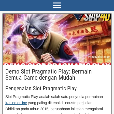
Demo Slot Pragmatic Play: Bermain
Semua Game dengan Mudah
Pengenalan Slot Pragmatic Play
Slot Pragmatic Play adalah salah satu penyedia permainan
kasino online
yang paling dikenal di industri perjudian.
Didirikan pada tahun 2015, perusahaan ini telah mengalami